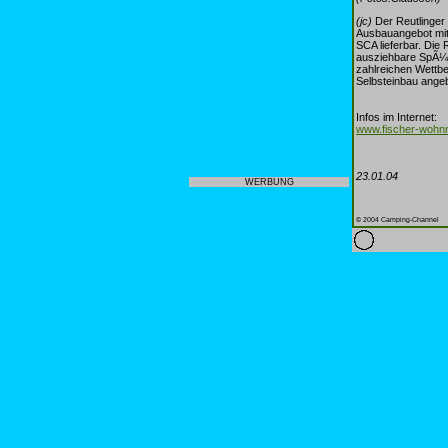
(jc)
Der Reutlinger
Ausbauangebot mit
SCA lieferbar. Die 
ausziehbare SpÃ¼l
zahlreichen Wettb
Selbsteinbau ange
Infos im Internet:
www.fischer-wohnm
23.01.04
WERBUNG
© 2004 Camping-Channel