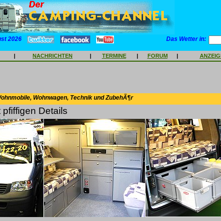
ust 2026
Das Wetter in:
|
NACHRICHTEN
|
TERMINE
|
FORUM
|
ANZEI
Wohnmobile, Wohnwagen, Technik und ZubehÃ¶r
 pfiffigen Details