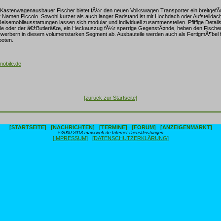
 Kastenwagenausbauer Fischer bietet fÃ¼r den neuen Volkswagen Transporter ein breitgefÃ
 Namen Piccolo. Sowohl kurzer als auch langer Radstand ist mit Hochdach oder Aufstellda
Reisemobilausstattungen lassen sich modular und individuell zusammenstellen. Pfiffige Details
e oder der â€žButlerâ€œ, ein Heckauszug fÃ¼r sperrige GegenstÃ¤nde, heben den Fischer
ewerbern in diesem volumenstarken Segment ab. Ausbauteile werden auch als FertigmÃ¶bel
boten.
obile.de
[zurück zur Startseite]
[STARTSEITE]
[NACHRICHTEN]
[TERMINE]
[FORUM]
[ANZEIGENMARKT]
©2000-2018 maxxweb.de Internet-Dienstleistungen
[IMPRESSUM]
[DATENSCHUTZERKLÄRUNG]