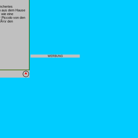
¤chertes
ch aus dem Hause
 wie eine
 Piccolo von den
 fÃ¼r den
WERBUNG