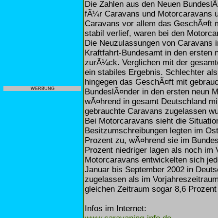
Die Zahlen aus den Neuen BundeslÃ
fÃ¼r Caravans und Motorcaravans u
Caravans vor allem das GeschÃ¤ft m
stabil verlief, waren bei den Motorc
Die Neuzulassungen von Caravans i
Kraftfahrt-Bundesamt in den ersten
zurÃ¼ck. Verglichen mit der gesamt
ein stabiles Ergebnis. Schlechter al
hingegen das GeschÃ¤ft mit gebrauc
WERBUNG
BundeslÃ¤nder in den ersten neun M
wÃ¤hrend in gesamt Deutschland mi
gebrauchte Caravans zugelassen wu
Bei Motorcaravans sieht die Situati
Besitzumschreibungen legten im Os
Prozent zu, wÃ¤hrend sie im Bundes
Prozent niedriger lagen als noch im
Motorcaravans entwickelten sich je
Januar bis September 2002 in Deuts
zugelassen als im Vorjahreszeitrau
gleichen Zeitraum sogar 8,6 Prozent
Infos im Internet: