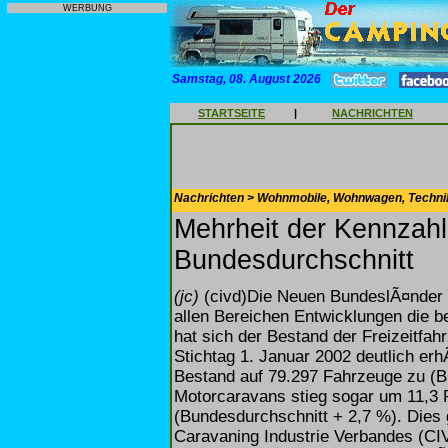
WERBUNG
Samstag, 08. August 2026
STARTSEITE
|
NACHRICHTEN
Nachrichten > Wohnmobile, Wohnwagen, Techni
Mehrheit der Kennzahl
Bundesdurchschnitt
(jc)
(civd)Die Neuen BundeslÃ¤nder 
allen Bereichen Entwicklungen die b
hat sich der Bestand der Freizeitf
Stichtag 1. Januar 2002 deutlich er
Bestand auf 79.297 Fahrzeuge zu (B
Motorcaravans stieg sogar um 11,3 
(Bundesdurchschnitt + 2,7 %). Dies 
Caravaning Industrie Verbandes (CI