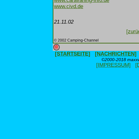
www.caravaning-info.de
www.civd.de
21.11.02
[zurü
© 2002 Camping-Channel
[STARTSEITE]
[NACHRICHTEN]
©2000-2018 maxxwe
[IMPRESSUM]
[