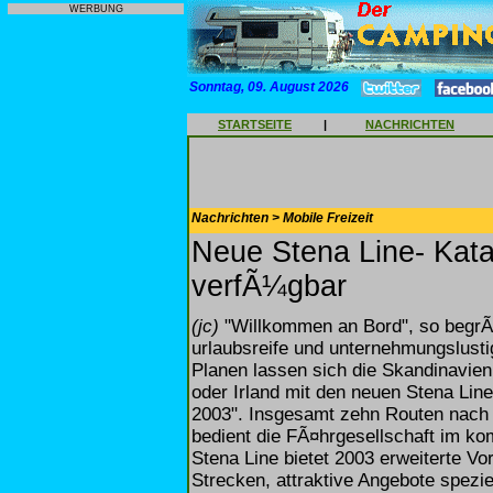
WERBUNG
Sonntag, 09. August 2026
STARTSEITE
|
NACHRICHTEN
Nachrichten > Mobile Freizeit
Neue Stena Line- Kat
verfÃ¼gbar
(jc)
"Willkommen an Bord", so begrÃ
urlaubsreife und unternehmungslust
Planen lassen sich die Skandinavien
oder Irland mit den neuen Stena Lin
2003". Insgesamt zehn Routen nach 
bedient die FÃ¤hrgesellschaft im k
Stena Line bietet 2003 erweiterte Vo
Strecken, attraktive Angebote spezie