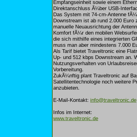
Empfangseinheit sowie einem Ethern
Direktanschluss Ã¼ber USB-Interfac
Das System mit 74-cm-Antenne fÃ¼r
Downstream ist ab rund 2.000 Euro 
manuelle Neuausrichtung der Antenn
Komfort fÃ¼r den mobilen Websurfer b
die sich mithilfe eines integrierten
muss man aber mindestens 7.000 Eur
Als Tarif bietet Traveltronic eine Fl
Up- und 512 kbps Downstream an. We
Nutzungsverhalten von Urlaubsreisen
Vorbereitung.
ZukÃ¼nftig plant Traveltronic auf B
Satellitentechnologie noch weitere P
anzubieten.
E-Mail-Kontakt:
info@traveltronic.de
Infos im Internet:
www.traveltronic.de