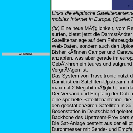
Links die elliptische Satellitenante
mobiles Internet in Europa. (Quelle:T
(hr)
Eine neue MÃ¶glichkeit, vom Rei
surfen, bietet jetzt die DarmstÃ¤dter
Satellitenanlage auf dem Fahrzeugd
Web-Daten, sondern auch den Uploa
Bisher kÃ¶nnen Camper und Carava
WERBUNG
anzapfen, was aber gerade im euro
GebÃ¼hren ein teures und aufgrund 
VergnÃ¼gen ist.
Das System von Traveltronic nutzt di
Damit ist ein Satelliten-Upstream mi
maximal 2 Megabit mÃ¶glich, und da
Der Versand und Empfang der Daten
eine spezielle Satellitenantenne, di
den geostationÃ¤ren Satelliten in 3
Bodenstation in Deutschland geleitet
Backbone des Upstream-Providers e
Die Sat-Anlage besteht aus der ellip
Durchmesser mit Sende- und Empfan