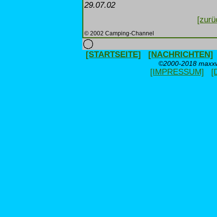
29.07.02
[zurü
© 2002 Camping-Channel
[STARTSEITE]
[NACHRICHTEN]
©2000-2018 maxxwe
[IMPRESSUM]
[