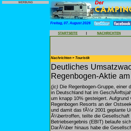
WERBUNG
Freitag, 07. August 2026
STARTSEITE
|
NACHRICHTEN
Nachrichten > Touristik
Deutliches Umsatzwach
Regenbogen-Aktie am 8
(jc)
Die Regenbogen-Gruppe, einer d
in Deutschland hat im GeschÃ¤ftsj
um knapp 10% gesteigert. Aufgrund 
Regenbogen Resorts an der OstseekÃ
und damit das fÃ¼r 2001 geplante 
Ã¼bertroffen, teilte die Gesellschaf
Betriebsergebnis (EBIT) belaufe sich
DarÃ¼ber hinaus habe die Gesellsc