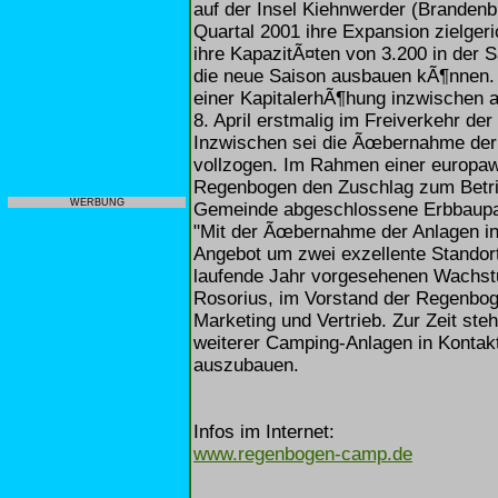
auf der Insel Kiehnwerder (Branden
Quartal 2001 ihre Expansion zielger
ihre KapazitÃ¤ten von 3.200 in der 
die neue Saison ausbauen kÃ¶nnen. 
einer KapitalerhÃ¶hung inzwischen 
8. April erstmalig im Freiverkehr de
Inzwischen sei die Ãœbernahme der
vollzogen. Im Rahmen einer europaw
Regenbogen den Zuschlag zum Betrie
WERBUNG
Gemeinde abgeschlossene Erbbaupach
"Mit der Ãœbernahme der Anlagen i
Angebot um zwei exzellente Standort
laufende Jahr vorgesehenen Wachstu
Rosorius, im Vorstand der Regenbog
Marketing und Vertrieb. Zur Zeit st
weiterer Camping-Anlagen in Kontakt
auszubauen.
Infos im Internet:
www.regenbogen-camp.de