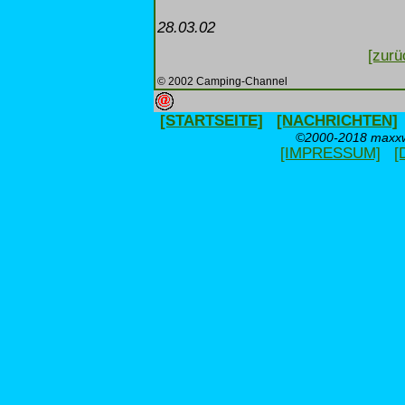
28.03.02
[zurü
© 2002 Camping-Channel
[STARTSEITE]
[NACHRICHTEN]
©2000-2018 maxxwe
[IMPRESSUM]
[