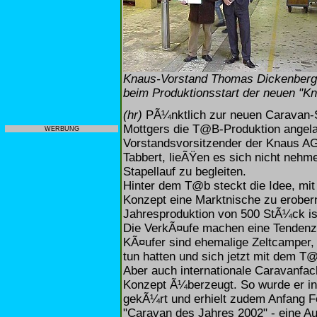
Knaus-Vorstand Thomas Dickenberger
beim Produktionsstart der neuen "Kn
(hr)
PÃ¼nktlich zur neuen Caravan-Sa
Mottgers die T@B-Produktion angel
WERBUNG
Vorstandsvorsitzender der Knaus AG,
Tabbert, lieÃŸen es sich nicht neh
Stapellauf zu begleiten.
Hinter dem T@b steckt die Idee, mi
Konzept eine Marktnische zu erobern
Jahresproduktion von 500 StÃ¼ck ist
Die VerkÃ¤ufe machen eine Tendenz 
KÃ¤ufer sind ehemalige Zeltcamper, 
tun hatten und sich jetzt mit dem T
Aber auch internationale Caravanfa
Konzept Ã¼berzeugt. So wurde er in
gekÃ¼rt und erhielt zudem Anfang F
"Caravan des Jahres 2002" - eine Au