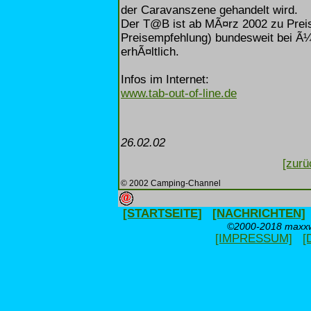
der Caravanszene gehandelt wird.
Der T@B ist ab MÃ¤rz 2002 zu Preis
Preisempfehlung) bundesweit bei Ã¼
erhÃ¤ltlich.
Infos im Internet:
www.tab-out-of-line.de
26.02.02
[zurü
© 2002 Camping-Channel
[STARTSEITE]
[NACHRICHTEN]
©2000-2018 maxxwe
[IMPRESSUM]
[