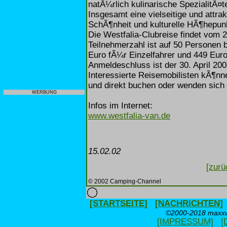
natÃ¼rlich kulinarische SpezialitÃ¤
Insgesamt eine vielseitige und attrak
SchÃ¶nheit und kulturelle HÃ¶hepunk
Die Westfalia-Clubreise findet vom 2
Teilnehmerzahl ist auf 50 Personen
Euro fÃ¼r Einzelfahrer und 449 Eur
Anmeldeschluss ist der 30. April 200
Interessierte Reisemobilisten kÃ¶nn
und direkt buchen oder wenden sich 
WERBUNG
Infos im Internet:
www.westfalia-van.de
15.02.02
[zurü
© 2002 Camping-Channel
[STARTSEITE]
[NACHRICHTEN]
©2000-2018 maxxwe
[IMPRESSUM]
[