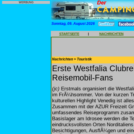
WERBUNG
Sonntag, 09. August 2026
STARTSEITE
|
NACHRICHTEN
Nachrichten > Touristik
Erste Westfalia Clubre
Reisemobil-Fans
(jc)
Erstmals organisiert die Westfa
im FrÃ¼hsommer. Von der kurzen Tr
kulturellen Highlight Venedig ist all
Zusammen mit der AZUR Freizeit Gm
umfassendes Reiseprogramm zusamme
Basislager am Idrosee werden die T
eindrucksvollsten Orten Norditalie
Besichtigungen, AusflÃ¼gen und ei