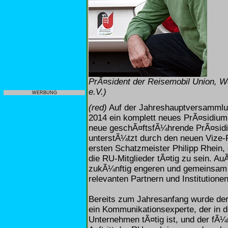
PrÃ¤sident der Reisemobil Union, W
e.V.)
WERBUNG
(red)
Auf der Jahreshauptversammlu
2014 ein komplett neues PrÃ¤sidium 
neue geschÃ¤ftsfÃ¼hrende PrÃ¤sidi
unterstÃ¼tzt durch den neuen Vize-
ersten Schatzmeister Philipp Rhein
die RU-Mitglieder tÃ¤tig zu sein. A
zukÃ¼nftig engeren und gemeinsam 
relevanten Partnern und Institutionen
Bereits zum Jahresanfang wurde der 
ein Kommunikationsexperte, der in d
Unternehmen tÃ¤tig ist, und der fÃ¼