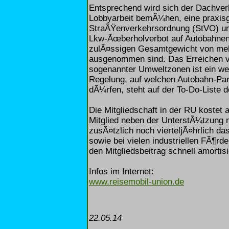
Entsprechend wird sich der Dachverb
Lobbyarbeit bemÃ¼hen, eine praxisg
StraÃŸenverkehrsordnung (StVO) um
Lkw-Ãœberholverbot auf Autobahnen
zulÃ¤ssigen Gesamtgewicht von mehr
ausgenommen sind. Das Erreichen 
sogenannter Umweltzonen ist ein wei
Regelung, auf welchen Autobahn-Par
dÃ¼rfen, steht auf der To-Do-Liste d
Die Mitgliedschaft in der RU kostet 
Mitglied neben der UnterstÃ¼tzung m
zusÃ¤tzlich noch vierteljÃ¤hrlich 
sowie bei vielen industriellen FÃ¶rde
den Mitgliedsbeitrag schnell amortisi
Infos im Internet:
www.reisemobil-union.de
22.05.14