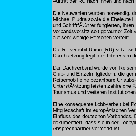
Auftritt der RU nach innen und nach
Die Neuwahlen wurden notwendig, da
Michael Pludra sowie die Eheleute H
und SchriftfÃ¼hrer fungierten, ihre
Verbandsvorsitz seit geraumer Zeit 
auf sehr wenige Personen verteilt.
Die Reisemobil Union (RU) setzt sic
Durchsetzung legitimer Interessen d
Der Dachverband wurde von Reisemo
Club- und Einzelmitgliedern, die g
Reisemobil eine bezahlbare Urlaubs-
UnterstÃ¼tzung leisten zahlreiche F
Tourismus und weiteren Institutionen
Eine konsequente Lobbyarbeit bei Po
Mitgliedschaft im europÃ¤ischen Ver
Einfluss des deutschen Verbandes. 
dokumentiert, dass sie in der Lobby
Ansprechpartner vermerkt ist.