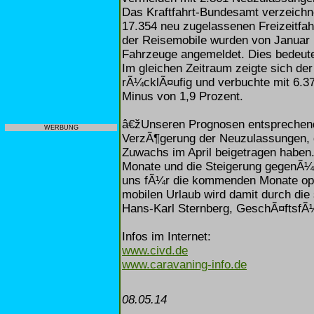
Das Kraftfahrt-Bundesamt verzeichne
17.354 neu zugelassenen Freizeitfa
der Reisemobile wurden von Januar 
Fahrzeuge angemeldet. Dies bedeute
Im gleichen Zeitraum zeigte sich d
rÃ¼cklÃ¤ufig und verbuchte mit 6.37
Minus von 1,9 Prozent.
â€žUnseren Prognosen entsprechend 
WERBUNG
VerzÃ¶gerung der Neuzulassungen, 
Zuwachs im April beigetragen haben.
Monate und die Steigerung gegenÃ¼
uns fÃ¼r die kommenden Monate opt
mobilen Urlaub wird damit durch die 
Hans-Karl Sternberg, GeschÃ¤ftsfÃ¼
Infos im Internet:
www.civd.de
www.caravaning-info.de
08.05.14