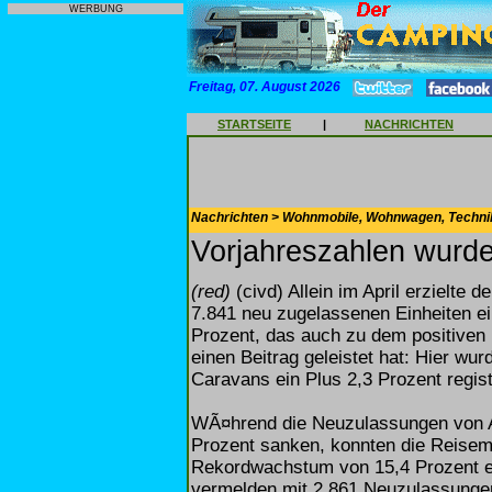
WERBUNG
Freitag, 07. August 2026
STARTSEITE
|
NACHRICHTEN
Nachrichten > Wohnmobile, Wohnwagen, Techni
Vorjahreszahlen wurd
(red)
(civd) Allein im April erzielte 
7.841 neu zugelassenen Einheiten e
Prozent, das auch zu dem positiven 
einen Beitrag geleistet hat: Hier w
Caravans ein Plus 2,3 Prozent registr
WÃ¤hrend die Neuzulassungen von A
Prozent sanken, konnten die Reisem
Rekordwachstum von 15,4 Prozent er
vermelden mit 2.861 Neuzulassungen