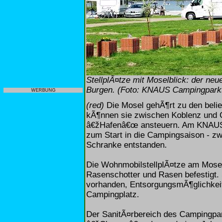
StellplÃ¤tze mit Moselblick: der 
Burgen. (Foto: KNAUS Campingpark
WERBUNG
(red)
Die Mosel gehÃ¶rt zu den belie
kÃ¶nnen sie zwischen Koblenz und 
â€žHafenâ€œ ansteuern. Am KNAUS 
zum Start in die Campingsaison - zw
Schranke entstanden.
Die WohnmobilstellplÃ¤tze am Mosel
Rasenschotter und Rasen befestigt
vorhanden, EntsorgungsmÃ¶glichkeit
Campingplatz.
Der SanitÃ¤rbereich des Campingpar