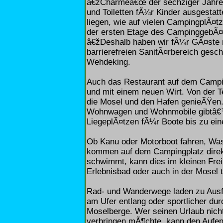
â€žCharmeâ€œ der sechziger Jahre 
und Toiletten fÃ¼r Kinder ausgesta
liegen, wie auf vielen CampingplÃ¤
der ersten Etage des CampinggebÃ¤
â€žDeshalb haben wir fÃ¼r GÃ¤ste m
barrierefreien SanitÃ¤rbereich ges
Wehdeking.
Auch das Restaurant auf dem Camping
und mit einem neuen Wirt. Von der T
die Mosel und den Hafen genieÃŸen.
Wohnwagen und Wohnmobile gibtâ€™s
LiegeplÃ¤tzen fÃ¼r Boote bis zu ei
Ob Kanu oder Motorboot fahren, Was
kommen auf dem Campingplatz direkt
schwimmt, kann dies im kleinen Fre
Erlebnisbad oder auch in der Mosel 
Rad- und Wanderwege laden zu Ausf
am Ufer entlang oder sportlicher dur
Moselberge. Wer seinen Urlaub nich
verbringen mÃ¶chte, kann den Aufen