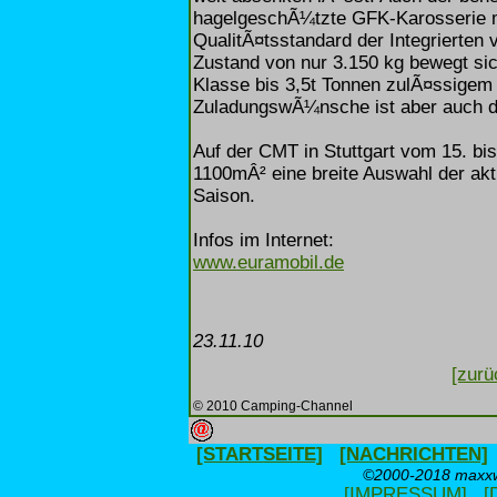
hagelgeschÃ¼tzte GFK-Karosserie 
QualitÃ¤tsstandard der Integrierten 
Zustand von nur 3.150 kg bewegt sic
Klasse bis 3,5t Tonnen zulÃ¤ssige
ZuladungswÃ¼nsche ist aber auch das
Auf der CMT in Stuttgart vom 15. bis
1100mÂ² eine breite Auswahl der aktu
Saison.
Infos im Internet:
www.euramobil.de
23.11.10
[zurü
© 2010 Camping-Channel
[STARTSEITE]
[NACHRICHTEN]
©2000-2018 maxxwe
[IMPRESSUM]
[