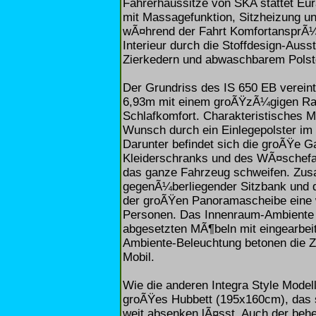
Fahrerhaussitze von SKA stattet Eur
mit Massagefunktion, Sitzheizung 
wÃ¤hrend der Fahrt KomfortansprÃ¼c
Interieur durch die Stoffdesign-Aus
Zierkedern und abwaschbarem Polste
Der Grundriss des IS 650 EB verein
6,93m mit einem groÃŸzÃ¼gigen R
Schlafkomfort. Charakteristisches M
Wunsch durch ein Einlegepolster i
Darunter befindet sich die groÃŸe G
Kleiderschranks und des WÃ¤schefac
das ganze Fahrzeug schweifen. Zus
gegenÃ¼berliegender Sitzbank und d
der groÃŸen Panoramascheibe eine 
Personen. Das Innenraum-Ambiente 
abgesetzten MÃ¶beln mit eingearbeit
Ambiente-Beleuchtung betonen die Z
Mobil.
Wie die anderen Integra Style Mode
groÃŸes Hubbett (195x160cm), das 
weit absenken lÃ¤sst. Auch der beh