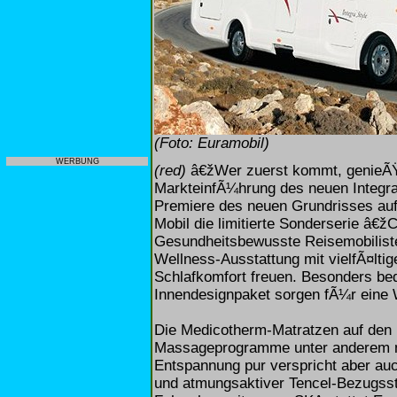
(Foto: Euramobil)
WERBUNG
(red)
â€žWer zuerst kommt, genieÃŸt
MarkteinfÃ¼hrung des neuen Integra
Premiere des neuen Grundrisses auf
Mobil die limitierte Sonderserie â€
Gesundheitsbewusste Reisemobilist
Wellness-Ausstattung mit vielfÃ¤lt
Schlafkomfort freuen. Besonders be
Innendesignpaket sorgen fÃ¼r eine
Die Medicotherm-Matratzen auf den 
Massageprogramme unter anderem m
Entspannung pur verspricht aber auc
und atmungsaktiver Tencel-Bezugssto