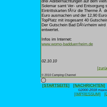
drei Ãœbernachtungen auf dem vielf
Solemar samt Ver- und Entsorgung 
Eintrittskarten fÃ¼r die Therme Ã dr
Euro ausmachen und der 12,90 Euro 
TopPlatz mit insgesamt 40 Gutschei
Der Gutschein Bad DÃ¼rrheim wird 
entwertet.
Infos im Internet:
www.womo-badduerrheim.de
02.10.10
[zurü
© 2010 Camping-Channel
[STARTSEITE]
[NACHRICHTEN]
©2000-2018 maxxwe
[IMPRESSUM]
[