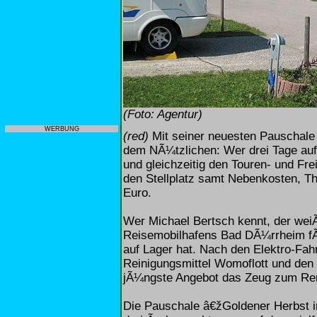
(Foto: Agentur)
WERBUNG
(red)
Mit seiner neuesten Pauschale
dem NÃ¼tzlichen: Wer drei Tage au
und gleichzeitig den Touren- und Fre
den Stellplatz samt Nebenkosten, 
Euro.
Wer Michael Bertsch kennt, der weiÃ
Reisemobilhafens Bad DÃ¼rrheim f
auf Lager hat. Nach den Elektro-Fah
Reinigungsmittel Womoflott und den
jÃ¼ngste Angebot das Zeug zum Re
Die Pauschale â€žGoldener Herbst 