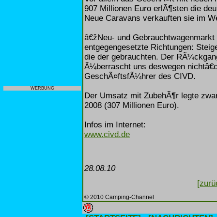
907 Millionen Euro erlÃ¶sten die deu
Neue Caravans verkauften sie im Wer
â€žNeu- und Gebrauchtwagenmarkt e
entgegengesetzte Richtungen: Steig
die der gebrauchten. Der RÃ¼ckgan
Ã¼berrascht uns deswegen nichtâ€œ
GeschÃ¤ftsfÃ¼hrer des CIVD.
WERBUNG
Der Umsatz mit ZubehÃ¶r legte zwar 
2008 (307 Millionen Euro).
Infos im Internet:
www.civd.de
28.08.10
[zurü
© 2010 Camping-Channel