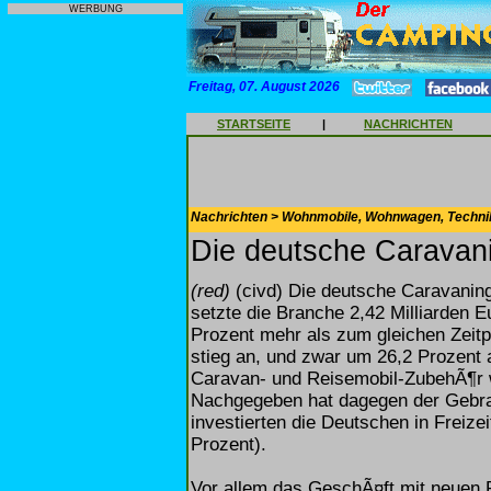
WERBUNG
Freitag, 07. August 2026
STARTSEITE
|
NACHRICHTEN
Nachrichten > Wohnmobile, Wohnwagen, Techni
Die deutsche Caravani
(red)
(civd) Die deutsche Caravaning
setzte die Branche 2,42 Milliarden E
Prozent mehr als zum gleichen Zei
stieg an, und zwar um 26,2 Prozent 
Caravan- und Reisemobil-ZubehÃ¶r w
Nachgegeben hat dagegen der Gebra
investierten die Deutschen in Freiz
Prozent).
Vor allem das GeschÃ¤ft mit neuen 