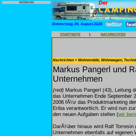
WERBUNG
Donnerstag, 06. August 2026
STARTSEITE
|
NACHRICHTEN
Nachrichten > Wohnmobile, Wohnwagen, Techni
Markus Pangerl und Ra
Unternehmen
(red)
Markus Pangerl (43), Leitung 
das Unternehmen Ende September 20
2006 fÃ¼r das Produktmarketing d
Eriba verantwortlich. Er wird nun z
den neuen Aufgaben stellen (
wir ber
DarÃ¼ber hinaus wird Ralf Torresin 
Unternehmen ebenfalls auf eigenen W