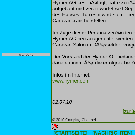
Hymer AG beschÃ¤ftigt, hatte zunÃ¤
aufgebaut und verantwortet seit Se
des Hauses. Torresin wird sich eine
Caravanbranche stellen.
Im Zuge dieser PersonalverÃ¤nderun
Hymer AG neu ausgerichtet werden.
Caravan Salon in DÃ¼sseldorf vorges
WERBUNG
Der Vorstand der Hymer AG bedauert
dankte ihnen fÃ¼r die erfolgreiche
Infos im Internet:
www.hymer.com
02.07.10
[zurü
© 2010 Camping-Channel
[STARTSEITE]
[NACHRICHTEN]