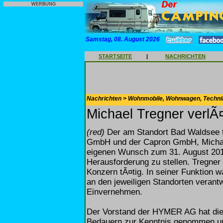
WERBUNG
Samstag, 08. August 2026
STARTSEITE
|
NACHRICHTEN
Nachrichten > Wohnmobile, Wohnwagen, Techni
Michael Tregner verl
(red)
Der am Standort Bad Waldsee 
GmbH und der Capron GmbH, Michael
eigenen Wunsch zum 31. August 2010
Herausforderung zu stellen. Tregne
Konzern tÃ¤tig. In seiner Funktion 
an den jeweiligen Standorten verantw
Einvernehmen.
Der Vorstand der HYMER AG hat die
Bedauern zur Kenntnis genommen und