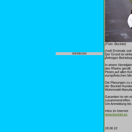
(Foto: Bocklet)
(red)
Erstmals seit
WERBUNG
Der Grund ist ein
jÃ¤hrigen Betriebs
In einem Viertelja
des Rheins gerollt.
Pisten auf allen K
europÃ¤ischen Mes
Die Planungen zu e
der Bocklet-Kunde
Wohnmobil-Manufakt
Garantiert ist ein
zusammentreffen. 
Um Anmeldung bis 
Infos im Internet:
www.bocklet.eu
18.06.10