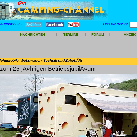
 August 2026
Das Wetter in:
|
NACHRICHTEN
|
TERMINE
|
FORUM
|
ANZEI
Wohnmobile, Wohnwagen, Technik und ZubehÃ¶r
 zum 25-jÃ¤hrigen BetriebsjubilÃ¤um