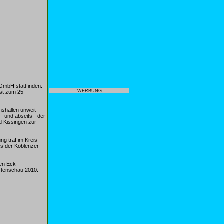
GmbH stattfinden.
WERBUNG
st zum 25-
nshallen unweit
 - und abseits - der
d Kissingen zur
ng traf im Kreis
us der Koblenzer
hen Eck
rtenschau 2010.