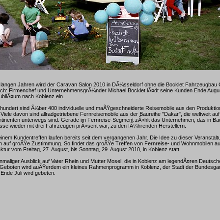
 langen Jahren wird der Caravan Salon 2010 in DÃ¼sseldorf ohne die Bocklet Fahrzeugbau 
fach: Firmenchef und UnternehmensgrÃ¼nder Michael Bocklet lÃ¤dt seine Kunden Ende Augu
jubilÃ¤um nach Koblenz ein.
hrhundert sind Ã¼ber 400 individuelle und maÃŸgeschneiderte Reisemobile aus den Produktio
 Viele davon sind allradgetriebene Fernreisemobile aus der Baureihe "Dakar", die weltweit auf
ontinenten unterwegs sind. Gerade im Fernreise-Segment zÃ¤hlt das Unternehmen, das in Ba
se wieder mit drei Fahrzeugen prÃ¤sent war, zu den fÃ¼hrenden Herstellern.
inem Kundentreffen laufen bereits seit dem vergangenen Jahr. Die Idee zu dieser Veranstaltu
n auf groÃŸe Zustimmung. So findet das groÃŸe Treffen von Fernreise- und Wohnmobilen a
ur vom Freitag, 27. August, bis Sonntag, 29. August 2010, in Koblenz statt.
 einmaliger Ausblick auf Vater Rhein und Mutter Mosel, die in Koblenz am legendÃ¤ren Deutsc
Geboten wird auÃŸerdem ein kleines Rahmenprogramm in Koblenz, der Stadt der Bundesga
Ende Juli wird gebeten.