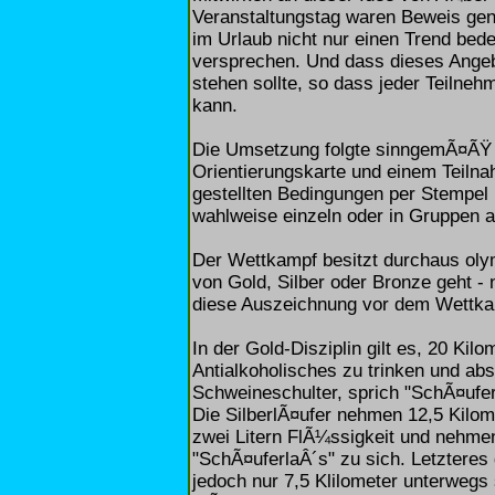
Veranstaltungstag waren Beweis ge
im Urlaub nicht nur einen Trend bed
versprechen. Und dass dieses Ange
stehen sollte, so dass jeder Teilne
kann.
Die Umsetzung folgte sinngemÃ¤ÃŸ
Orientierungskarte und einem Teiln
gestellten Bedingungen per Stempel
wahlweise einzeln oder in Gruppen a
Der Wettkampf besitzt durchaus oly
von Gold, Silber oder Bronze geht -
diese Auszeichnung vor dem Wettka
In der Gold-Disziplin gilt es, 20 Kil
Antialkoholisches zu trinken und a
Schweineschulter, sprich "SchÃ¤ufer
Die SilberlÃ¤ufer nehmen 12,5 Kilome
zwei Litern FlÃ¼ssigkeit und nehmen
"SchÃ¤uferlaÂ´s" zu sich. Letzteres 
jedoch nur 7,5 Klilometer unterwegs