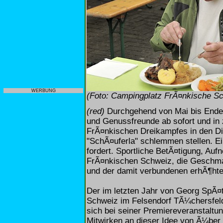
WERBUNG
(Foto: Campingplatz FrÃ¤nkische S
(red)
Durchgehend von Mai bis Ende 
und Genussfreunde ab sofort und in
FrÃ¤nkischen Dreikampfes in den Di
"SchÃ¤uferla" schlemmen stellen. Ein
fordert. Sportliche BetÃ¤tigung, Au
FrÃ¤nkischen Schweiz, die Geschma
und der damit verbundenen erhÃ¶ht
Der im letzten Jahr von Georg SpÃ¤
Schweiz im Felsendorf TÃ¼chersfeld
sich bei seiner Premiereveranstaltu
Mitwirken an dieser Idee von Ã¼ber