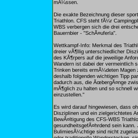
mÃ¼ssen.
Die exakte Bezeichnung dieser spo
Triathlon. CFS steht fÃ¼r Campingp
WBS verbergen sich die drei entsc
Bauernbier - "SchÃ¤uferla".
Wettkampf-Info: Merkmal des Triathl
dreier vÃ¶llig unterschiedlicher Dis
des KÃ¶rpers auf die jeweilige Anf
Wandern ist dabei der vermeintlich s
Trinken bereits ermÃ¼deten Magen 
deshalb folgenden wichtigen Tipp pa
dadurch aus, die ÃœbergÃ¤nge zwisc
mÃ¶glich zu halten und so schnell w
einzustellen."
Es wird darauf hingewiesen, dass ohne
Disziplinen und ein zielgerichtetes 
BewÃ¤ltigung des CFS-WBS Triathlon
gesundheitsgefÃ¤hrdend sein kann. J
BulimiesÃ¼chtige sind nicht zugela
oder traditionelle Wanderstecken, si