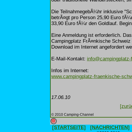
Die TeilnahmegebÃ¼hr inklusive "Sch
betrÃ¤gt pro Person 25,90 Euro fÃ¼r
33,90 Euro fÃ¼r den Goldlauf. Beginn
Eine Anmeldung ist erforderlich. Da
Campingplatz FrÃ¤nkische Schweiz un
Download im Internet angefordert we
E-Mail-Kontakt:
info@campingplatz-f
Infos im Internet:
www.campingplatz-fraenkische-schw
17.06.10
[zurü
© 2010 Camping-Channel
[STARTSEITE]
[NACHRICHTEN]