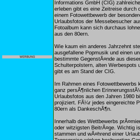
Informations GmbH (CIG) zahlreich
erleben gibt es eine Zeitreise durch
einem Fotowettbewerb der besonder
Urlaubsfotos der Messebesucher aus 
Fotoalbum kann sich durchaus lohne
aus den 80ern.
Wie kaum ein anderes Jahrzehnt st
ausgefallene Popmusik und einen un
WERBUNG
bestimmte GegenstÃ¤nde aus diese
Schulterpolstern, alten Werbespots
gibt es am Stand der CIG.
Im Rahmen eines Fotowettbewerbs ka
ganz persÃ¶nlichen ErinnerungsstÃ¼
Urlaubsfotos aus den Jahren 1980 b
projiziert. FÃ¼r jedes eingereichte P
80ern als DankeschÃ¶n.
Innerhalb des Wettbewerbs prÃ¤miert
oder witzigsten BeitrÃ¤ge. Wichtig 
stammen und wÃ¤hrend einer Urlaub