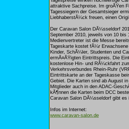
Tagespreise winken hochwertige Ca
attraktive Sachpreise. Im groÃŸen F
Tagessiegern der Gesamtsieger ermit
LiebhaberstÃ¼ck freuen, einen Orig
Der Caravan Salon DÃ¼sseldorf 2010
September 2010, jeweils von 10 bis
Medienvertreter ist die Messe bereit
Tageskarte kostet fÃ¼r Erwachsene 
Kinder, SchÃ¼ler, Studenten und Car
ermÃ¤ÃŸigten Eintrittspreis. Die Eint
kostenlose Hin- und RÃ¼ckfahrt zu
Verkehrsverbundes Rhein-Ruhr (VRR
Eintrittskarte an der Tageskasse be
Gebiet. Die Karten sind ab August
Mitglieder auch in den ADAC-GeschÃ¤
kÃ¶nnen die Karten beim DCC bestel
Caravan Salon DÃ¼sseldorf gibt es im
Infos im Internet:
www.caravan-salon.de