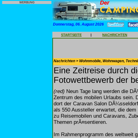
WERBUNG
Donnerstag, 06. August 2026
STARTSEITE
|
NACHRICHTEN
Nachrichten > Wohnmobile, Wohnwagen, Techni
Eine Zeitreise durch d
Fotowettbewerb der b
(red)
Neun Tage lang werden die DÃ¼
Zentrum des mobilen Urlaubs sein. 
dort der Caravan Salon DÃ¼sseldorf
als 550 Aussteller erwartet, die de
zu Reisemobilen und Caravans, Zube
Themen prÃ¤sentieren.
Im Rahmenprogramm des weltweit gr