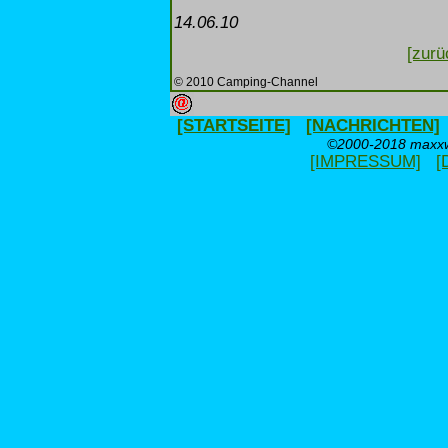
14.06.10
[zurü
© 2010 Camping-Channel
[STARTSEITE]
[NACHRICHTEN]
©2000-2018 maxxwe
[IMPRESSUM]
[