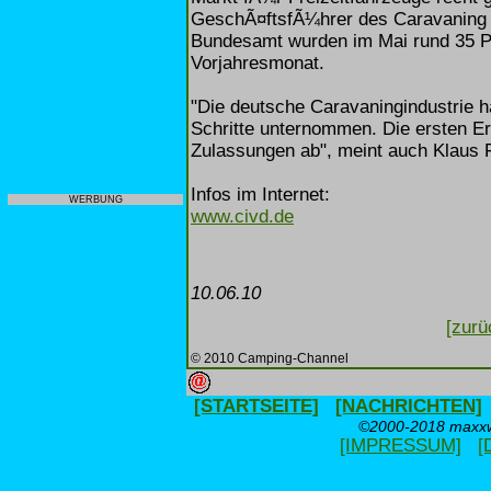
GeschÃ¤ftsfÃ¼hrer des Caravaning I
Bundesamt wurden im Mai rund 35 Pr
Vorjahresmonat.
"Die deutsche Caravaningindustrie h
Schritte unternommen. Die ersten Er
Zulassungen ab", meint auch Klaus 
Infos im Internet:
WERBUNG
www.civd.de
10.06.10
[zurü
© 2010 Camping-Channel
[STARTSEITE]
[NACHRICHTEN]
©2000-2018 maxxwe
[IMPRESSUM]
[