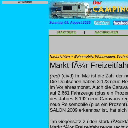
WERBUNG
Sonntag, 09. August 2026
STARTSEITE
|
NACHRICHTEN
Nachrichten > Wohnmobile, Wohnwagen, Techni
Markt fÃ¼r Freizeitfah
(red)
(civd) Im Mai ist die Zahl der 
Die Deutschen haben 3.123 neue Rei
im Vorjahresmonat. Auch die Cara
auf 2.661 Fahrzeuge (plus ein Proze
des Jahres 8.192 neue Caravans regi
neue Reisemobile (plus ein Prozent
SALON 2009 erkennbar ist, hat sich 
"Im Gegensatz zu den stark rÃ¼cklÃ
Markt fÃ¼r Freizeitfahrzeuge recht g