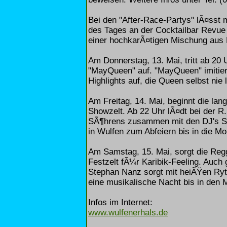
Bei den "After-Race-Partys" lÃ¤ss
des Tages an der Cocktailbar Revue
einer hochkarÃ¤tigen Mischung aus L
Am Donnerstag, 13. Mai, tritt ab 20
"MayQueen" auf. "MayQueen" imitiert
Highlights auf, die Queen selbst nie 
Am Freitag, 14. Mai, beginnt die lan
Showzelt. Ab 22 Uhr lÃ¤dt bei der R
SÃ¶hrens zusammen mit den DJ's St
in Wulfen zum Abfeiern bis in die M
Am Samstag, 15. Mai, sorgt die Reg
Festzelt fÃ¼r Karibik-Feeling. Auch g
Stephan Nanz sorgt mit heiÃŸen Ry
eine musikalische Nacht bis in den
Infos im Internet:
www.wulfenerhals.de