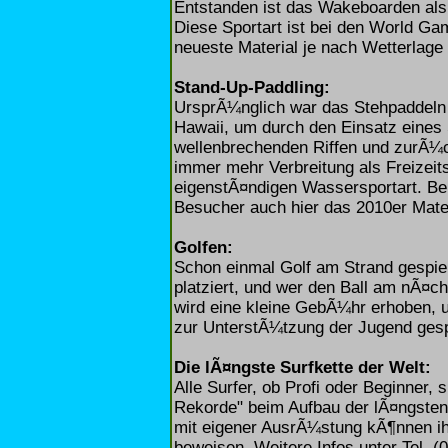
Entstanden ist das Wakeboarden als
Diese Sportart ist bei den World Ga
neueste Material je nach Wetterlage 
Stand-Up-Paddling:
UrsprÃ¼nglich war das Stehpaddeln 
Hawaii, um durch den Einsatz eines
wellenbrechenden Riffen und zurÃ¼ck
immer mehr Verbreitung als Freizeits
eigenstÃ¤ndigen Wassersportart. Be
Besucher auch hier das 2010er Mater
Golfen:
Schon einmal Golf am Strand gespiel
platziert, und wer den Ball am nÃ¤ch
wird eine kleine GebÃ¼hr erhoben, 
zur UnterstÃ¼tzung der Jugend ges
Die lÃ¤ngste Surfkette der Welt:
Alle Surfer, ob Profi oder Beginner,
Rekorde" beim Aufbau der lÃ¤ngsten 
mit eigener AusrÃ¼stung kÃ¶nnen ihr
beweisen. Weitere Infos unter Tel. (