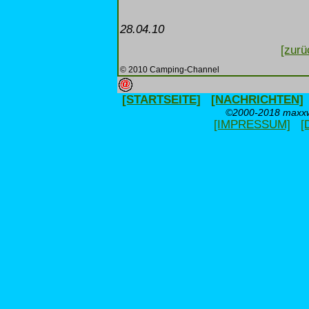
28.04.10
[zurü
© 2010 Camping-Channel
[STARTSEITE]
[NACHRICHTEN]
©2000-2018 maxxwe
[IMPRESSUM]
[