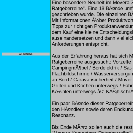
Eine besondere Neuheit im Movera-
Ratgeberreihe". Eine 18 BÃ¤nde umf
geschrieben wurde. Die einzelnen B
Mit Informationen Ã¼ber Produktvort
Tipps zur richtigen Produktanwendu
dem Kauf eine kleine Entscheidungs
auseinandersetzen und dann viellei
Anforderungen entspricht.
WERBUNG
Aus der Erfahrung heraus hat sich 
Ratgeberreihe ausgesucht: Vorzelte 
CampingmÃ¶bel / Bordelektrik / Sat-
Flachbildschirme / Wasserversorgun
an Bord / Caravansicherheit / Mover
Grillen und Kochen unterwegs / Fahr
KÃ¼hlen unterwegs â€“ KÃ¼hlschr
Ein paar BÃ¤nde dieser Ratgeberreih
den HÃ¤ndlern sowie deren Endkunden
Resonanz.
Bis Ende MÃ¤rz sollen auch die res