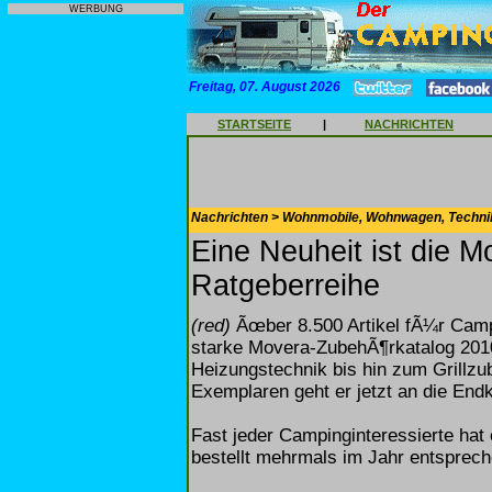
WERBUNG
Freitag, 07. August 2026
STARTSEITE
|
NACHRICHTEN
Nachrichten > Wohnmobile, Wohnwagen, Techni
Eine Neuheit ist die 
Ratgeberreihe
(red)
Ãœber 8.500 Artikel fÃ¼r Campi
starke Movera-ZubehÃ¶rkatalog 2010
Heizungstechnik bis hin zum Grillzu
Exemplaren geht er jetzt an die End
Fast jeder Campinginteressierte ha
bestellt mehrmals im Jahr entsprech