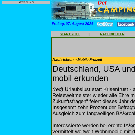
WERBUNG
Freitag, 07. August 2026
STARTSEITE
|
NACHRICHTEN
Nachrichten > Mobile Freizeit
Deutschland, USA und
mobil erkunden
(red)
Urlaubslust statt Krisenfrust 
Reiseweltmeister wieder alle Ehre ma
Zukunftsfragen" feiert dieses Jahr
Insgesamt zehn Prozent der Befrag
Ausgleich zum langweiligen BÃ¼roal
Interessierte werden bei erento fÃ¼n
vermittelt weltweit Wohnmobile mit 