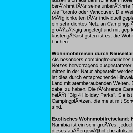
lassen sich aus dem rollenden Hote
berÃ¼hmt fÃ¼r seine unberÃ¼hrte N
wie Toronto oder Vancouver. Die Wei
MÃ¶glichkeiten fÃ¼r individuell ge
ein sehr dichtes Netz an Campingpl
groÃŸzÃ¼gig angelegt und mit gepfl
kostengÃ¼nstigsten ist es, die Woh
buchen.
Wohnmobilreisen durch Neuseelan
Als besonders campingfreundliches L
Netzes hervorragend ausgestattete
mitten in der Natur abgestellt werd
ist dies durch entsprechende Hinweis
Land mit atemberaubenden Weiten. Da
dabei zu haben. Die fÃ¼hrende Cara
heiÃŸt "Big 4 Holiday Parks". Sie is
CampingplÃ¤tzen, die meist mit Sc
sind.
Exotisches Wohnmobilreiseland: 
Namibia ist ein sehr groÃŸes, jedo
dieses auÃŸergewÃ¶hnliche afrikanis