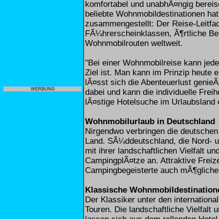
komfortabel und unabhÃ¤ngig bereis
beliebte Wohnmobildestinationen ha
zusammengestellt: Der Reise-Leitfa
FÃ¼hrerscheinklassen, Ã¶rtliche Be
Wohnmobilrouten weltweit.
"Bei einer Wohnmobilreise kann jed
Ziel ist. Man kann im Prinzip heute
lÃ¤sst sich die Abenteuerlust genie
WERBUNG
dabei und kann die individuelle Frei
lÃ¤stige Hotelsuche im Urlaubsland 
Wohnmobilurlaub in Deutschland
Nirgendwo verbringen die deutschen
Land. SÃ¼ddeutschland, die Nord- 
mit ihrer landschaftlichen Vielfalt 
CampingplÃ¤tze an. Attraktive Freiz
Campingbegeisterte auch mÃ¶gliche
Klassische Wohnmobildestinatio
Der Klassiker unter den internation
Touren. Die landschaftliche Vielfal