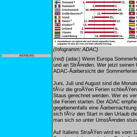
(Infogramm: ADAC)
WERBUNG
(red)
(adac) Wenn Europa Sommerferi
und an StrÃ¤nden. Wer jetzt seinen Ur
ADAC-Ãœbersicht der Sommerferient
Juni, Juli und August sind die Mona
fÃ¼r die groÃŸen Ferien schlieÃŸen
Staus gerechnet werden. Wer es ver
die Ferien starten. Der ADAC empfie
gegebenenfalls eine Ãœbernachtung 
sich fÃ¼r den Start in den Urlaub d
man sich so unter UmstÃ¤nden stun
Auf Italiens StraÃŸen wird es vom 1