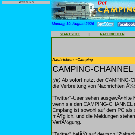
WERBUNG
Montag, 10. August 2026
STARTSEITE
|
NACHRICHTEN
Nachrichten > Camping
CAMPING-CHANNEL zw
(hr)
Ab sofort nutzt der CAMPING-CH
die Verbreitung von Nachrichten Ã¼
"Twitter"-User sehen ausgewÃ¤hlte M
wenn sie den CAMPING-CHANNEL als 
Empfang ist sowohl auf dem PC als
mÃ¶glich, und die Meldungen stehen 
VerfÃ¼gung.
"Twitter" heiÃŸt auf deutsch "Zwitsc