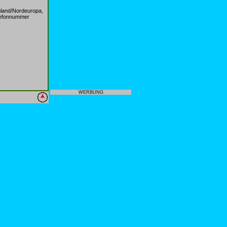
land/Nordeuropa,
elefonnummer
WERBUNG