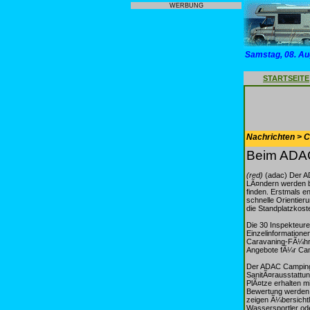
WERBUNG
Samstag, 08. Au
STARTSEITE
Nachrichten > 
Beim ADAC-
(red)
(adac) Der A
LÃ¤ndern werden b
finden. Erstmals e
schnelle Orientier
die Standplatzkost
Die 30 Inspekteur
Einzelinformatione
Caravaning-FÃ¼hre
Angebote fÃ¼r Cam
Der ADAC Camping-C
SanitÃ¤rausstattu
PlÃ¤tze erhalten m
Bewertung werden 
zeigen Ã¼bersichtl
Wassersportler ode