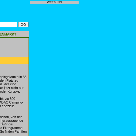
WERBUNG
GENMARKT
pingplÃ¤tze in 35
den Platz zu
s, der eine
r jetzt nicht nur
oder Kurtaxe.
bis zu 300
es ADAC Camping-
 spezielle
eichen, von der
s herausragende
 fÃ¼r die
ene Piktogramme
So finden Familien,