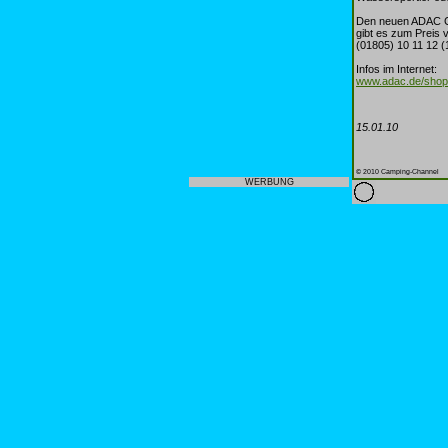
Den neuen ADAC C
gibt es zum Preis 
(01805) 10 11 12 (
Infos im Internet:
www.adac.de/shop
15.01.10
© 2010 Camping-Channel
WERBUNG