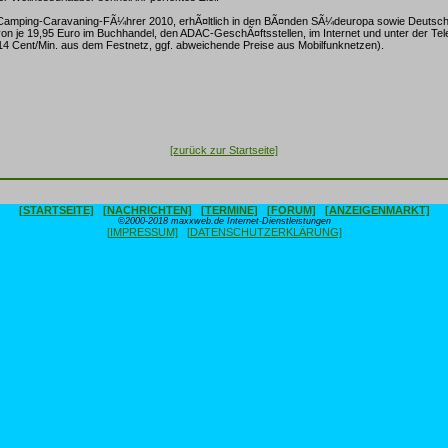
amping-Caravaning-FÃ¼hrer 2010, erhÃ¤ltlich in den BÃ¤nden SÃ¼deuropa sowie Deutsch
von je 19,95 Euro im Buchhandel, den ADAC-GeschÃ¤ftsstellen, im Internet und unter der T
14 Cent/Min. aus dem Festnetz, ggf. abweichende Preise aus Mobilfunknetzen).
[zurück zur Startseite]
[STARTSEITE]
[NACHRICHTEN]
[TERMINE]
[FORUM]
[ANZEIGENMARKT]
©2000-2018 maxxweb.de Internet-Dienstleistungen
[IMPRESSUM]
[DATENSCHUTZERKLÄRUNG]