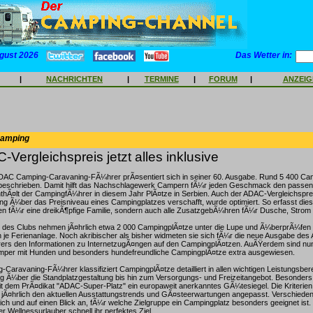
gust 2026
Das Wetter in:
|
NACHRICHTEN
|
TERMINE
|
FORUM
|
ANZEI
Camping
Vergleichspreis jetzt alles inklusive
DAC Camping-Caravaning-FÃ¼hrer prÃ¤sentiert sich in seiner 60. Ausgabe. Rund 5 400 Cam
eschrieben. Damit hilft das Nachschlagewerk Campern fÃ¼r jeden Geschmack den passen
nthÃ¤lt der CampingfÃ¼hrer in diesem Jahr PlÃ¤tze in Serbien. Auch der ADAC-Vergleichsprei
ung Ã¼ber das Preisniveau eines Campingplatzes verschafft, wurde optimiert. So erfasst diese
en fÃ¼r eine dreikÃ¶pfige Familie, sondern auch alle ZusatzgebÃ¼hren fÃ¼r Dusche, Strom 
e des Clubs nehmen jÃ¤hrlich etwa 2 000 CampingplÃ¤tze unter die Lupe und Ã¼berprÃ¼fen 
n je Ferienanlage. Noch akribischer als bisher widmeten sie sich fÃ¼r die neue Ausgabe d
rs den Informationen zu InternetzugÃ¤ngen auf den CampingplÃ¤tzen. AuÃŸerdem sind nun
per mit Hunden und besonders hundefreundliche CampingplÃ¤tze extra ausgewiesen.
aravaning-FÃ¼hrer klassifiziert CampingplÃ¤tze detailliert in allen wichtigen Leistungsber
ng Ã¼ber die Standplatzgestaltung bis hin zum Versorgungs- und Freizeitangebot. Besonder
it dem PrÃ¤dikat "ADAC-Super-Platz" ein europaweit anerkanntes GÃ¼tesiegel. Die Kriterien
jÃ¤hrlich den aktuellen Ausstattungstrends und GÃ¤steerwartungen angepasst. Verschied
ich und auf einen Blick an, fÃ¼r welche Zielgruppe ein Campingplatz besonders geeignet ist. 
r Wellnessurlauber schnell ihr perfektes Ziel.