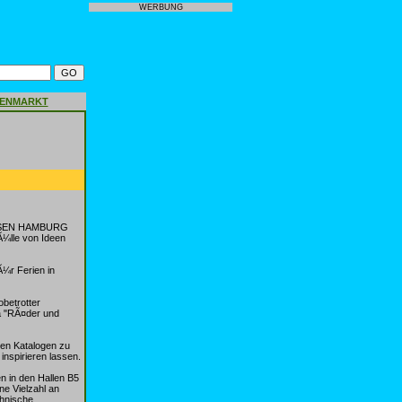
WERBUNG
GENMARKT
 REISEN HAMBURG
Ã¼lle von Ideen
¼r Ferien in
betrotter
a "RÃ¤der und
ten Katalogen zu
inspirieren lassen.
 in den Hallen B5
e Vielzahl an
chnische