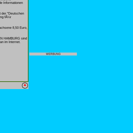
le Informationen
t der "Deutschen
ung fÃ¼r
achsene 8,50 Euro,
EISEN HAMBURG sind
n im Internet.
WERBUNG