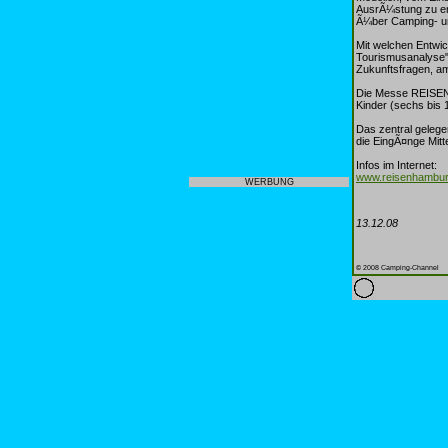
AusrÃ¼stung zu ent
Ã¼ber Camping- und
Mit welchen Entwi
Tourismusanalyse" 
Zukunftsfragen, a
Die Messe REISEN 
Kinder (sechs bis 
Das zentral geleg
die EingÃ¤nge Mit
Infos im Internet:
www.reisenhambur
WERBUNG
13.12.08
© 2008 Camping-Channel