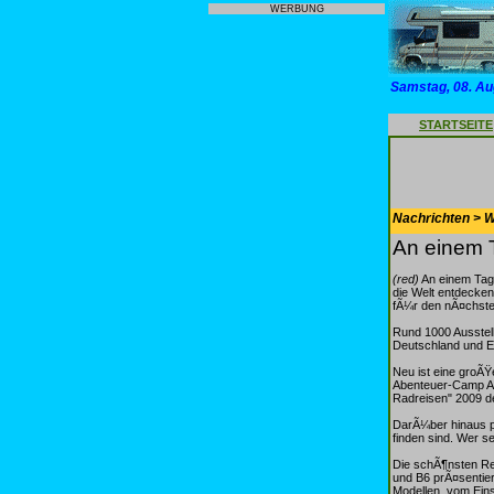
WERBUNG
Samstag, 08. Au
STARTSEITE
Nachrichten > 
An einem 
(red)
An einem Tag
die Welt entdecke
fÃ¼r den nÃ¤chste
Rund 1000 Ausstel
Deutschland und E
Neu ist eine groÃ
Abenteuer-Camp Au
Radreisen" 2009 de
DarÃ¼ber hinaus pr
finden sind. Wer s
Die schÃ¶nsten Re
und B6 prÃ¤sentie
Modellen, vom Eins