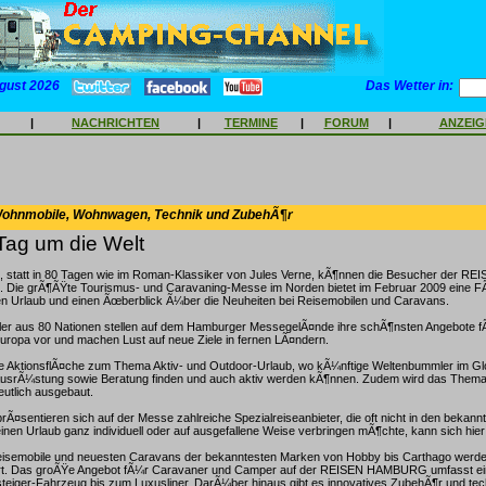
gust 2026
Das Wetter in:
|
NACHRICHTEN
|
TERMINE
|
FORUM
|
ANZEI
Wohnmobile, Wohnwagen, Technik und ZubehÃ¶r
Tag um die Welt
, statt in 80 Tagen wie im Roman-Klassiker von Jules Verne, kÃ¶nnen die Besucher der
n. Die grÃ¶ÃŸte Tourismus- und Caravaning-Messe im Norden bietet im Februar 2009 eine F
n Urlaub und einen Ãœberblick Ã¼ber die Neuheiten bei Reisemobilen und Caravans.
ler aus 80 Nationen stellen auf dem Hamburger MessegelÃ¤nde ihre schÃ¶nsten Angebote fÃ
uropa vor und machen Lust auf neue Ziele in fernen LÃ¤ndern.
Ÿe AktionsflÃ¤che zum Thema Aktiv- und Outdoor-Urlaub, wo kÃ¼nftige Weltenbummler im Glo
srÃ¼stung sowie Beratung finden und auch aktiv werden kÃ¶nnen. Zudem wird das Them
utlich ausgebaut.
Ã¤sentieren sich auf der Messe zahlreiche Spezialreiseanbieter, die oft nicht in den bekann
einen Urlaub ganz individuell oder auf ausgefallene Weise verbringen mÃ¶chte, kann sich hier 
isemobile und neuesten Caravans der bekanntesten Marken von Hobby bis Carthago werden
rt. Das groÃŸe Angebot fÃ¼r Caravaner und Camper auf der REISEN HAMBURG umfasst ein
teiger-Fahrzeug bis zum Luxusliner. DarÃ¼ber hinaus gibt es innovatives ZubehÃ¶r und te