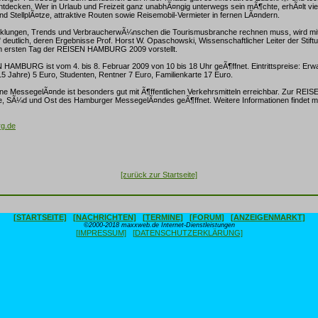
decken. Wer in Urlaub und Freizeit ganz unabhÃ¤ngig unterwegs sein mÃ¶chte, erhÃ¤lt vie
 StellplÃ¤tze, attraktive Routen sowie Reisemobil-Vermieter in fernen LÃ¤ndern.
cklungen, Trends und VerbraucherwÃ¼nschen die Tourismusbranche rechnen muss, wird mi
deutlich, deren Ergebnisse Prof. Horst W. Opaschowski, Wissenschaftlicher Leiter der Stift
m ersten Tag der REISEN HAMBURG 2009 vorstellt.
HAMBURG ist vom 4. bis 8. Februar 2009 von 10 bis 18 Uhr geÃ¶ffnet. Eintrittspreise: Erw
15 Jahre) 5 Euro, Studenten, Rentner 7 Euro, Familienkarte 17 Euro.
ene MessegelÃ¤nde ist besonders gut mit Ã¶ffentlichen Verkehrsmitteln erreichbar. Zur R
te, SÃ¼d und Ost des Hamburger MessegelÃ¤ndes geÃ¶ffnet. Weitere Informationen findet ma
g.de
[zurück zur Startseite]
[STARTSEITE]
[NACHRICHTEN]
[TERMINE]
[FORUM]
[ANZEIGENMARKT]
©2000-2018 maxxweb.de Internet-Dienstleistungen
[IMPRESSUM]
[DATENSCHUTZERKLÄRUNG]