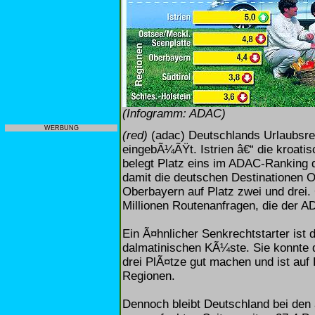
(Infogramm: ADAC)
WERBUNG
(red)
(adac) Deutschlands Urlaubsre
eingebÃ¼ÃŸt. Istrien â€“ die kroatis
belegt Platz eins im ADAC-Ranking d
damit die deutschen Destinationen 
Oberbayern auf Platz zwei und drei.
Millionen Routenanfragen, die der AD
Ein Ã¤hnlicher Senkrechtstarter ist 
dalmatinischen KÃ¼ste. Sie konnte d
drei PlÃ¤tze gut machen und ist auf
Regionen.
Dennoch bleibt Deutschland bei de