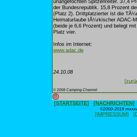
unangefochten Spitzenreiter. 37,4 Pr
der Bundesrepublik. 15,8 Prozent der
(Platz 2). Drittplatzierter ist die T
Heimaturlaube tÃ¼rkischer ADAC-Mitg
(beide je 6,6 Prozent) und belegt mi
Platz vier.
Infos im Internet:
www.adac.de
24.10.08
[zurü
© 2008 Camping-Channel
[STARTSEITE]
[NACHRICHTEN]
©2000-2018 maxxwe
[IMPRESSUM]
[