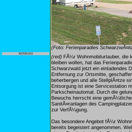
(Foto: Ferienparadies SchwarzwÃ¤ld
WERBUNG
(red)
FÃ¼r Wohnmobilurlauber, die k
bleiben wollen, hat das Ferienparad
Schwarzwald jetzt ein einladendes D
Entfernung zur Ortsmitte, geschaff
beherbergen und alle StellplÃ¤tze si
Entsorgung ist eine Servicestation 
Parkscheinautomat. Durch die gelun
Bewuchs herrscht eine gemÃ¼tliche
SanitÃ¤ranlagen des Campingplatze
zur VerfÃ¼gung.
Das besondere Angebot fÃ¼r Wohnmo
bereits begeistert angenommen. We