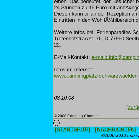
einen. Das bedeutet, der Besucher 
24 Stunden zu 16 Euro mit anhÃ¤nge
Diesen kann er an der Rezeption am
Eintritten in den WohlfÃ¼hlbereich
Weitere Infos bei: Ferienparadies 
TretenhofstraÃŸe 76, D-77960 Seelb
22.
E-Mail-Kontakt:
e-mail: info@campin
Infos im Internet:
www.campingplatz-schwarzwaelder-
08.10.08
[zurü
© 2008 Camping-Channel
[STARTSEITE]
[NACHRICHTEN]
©2000-2018 maxxwe