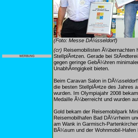
(Foto: Messe DÃ¼sseldorf)
(cr)
Reisemobilisten Ã¼bernachten h
StellplÃ¤tzen. Gerade bei StÃ¤dterei
WERBUNG
gegen geringe GebÃ¼hren minimale
UnabhÃ¤ngigkeit bieten.
Beim Caravan Salon in DÃ¼sseldorf z
die besten StellplÃ¤tze des Jahres a
wurden. Im Olympiajahr 2008 bekame
Medaille Ã¼berreicht und wurden au
Gold bekam der Reisemobilpark Minh
Reisemobilhafen Bad DÃ¼rrheim und 
am Wank in Garmisch-Partenkirche
BÃ¼sum und der Wohnmobil-Hafen 