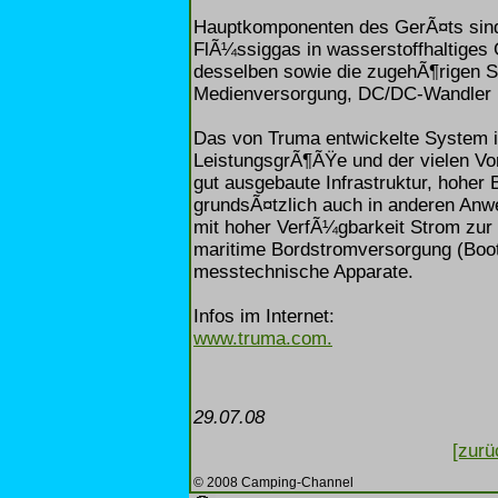
Hauptkomponenten des GerÃ¤ts sin
FlÃ¼ssiggas in wasserstoffhaltiges 
desselben sowie die zugehÃ¶rigen 
Medienversorgung, DC/DC-Wandler 
Das von Truma entwickelte System i
LeistungsgrÃ¶ÃŸe und der vielen Vor
gut ausgebaute Infrastruktur, hoher 
grundsÃ¤tzlich auch in anderen Anwe
mit hoher VerfÃ¼gbarkeit Strom zur
maritime Bordstromversorgung (Boot
messtechnische Apparate.
Infos im Internet:
www.truma.com.
29.07.08
[zurü
© 2008 Camping-Channel