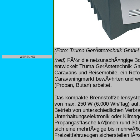
(Foto: Truma GerÃ¤tetechnik GmbH
WERBUNG
(red)
FÃ¼r die netzunabhÃ¤ngige Bor
entwickelt Truma GerÃ¤tetechnik Gm
Caravans und Reisemobile, ein Refo
Caravaningmarkt bewÃ¤hrten und wei
(Propan, Butan) arbeitet.
Das kompakte Brennstoffzellensyste
von max. 250 W (6.000 Wh/Tag) auf.
Betrieb von unterschiedlichen Verbr
Unterhaltungselektronik oder Klimag
Propangasflasche kÃ¶nnen rund 30 k
sich eine mehrtÃ¤gige bis mehrwÃ¶c
Freizeitfahrzeugen sicherstellen lÃ¤s