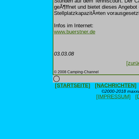
Stunden auf dem Tenniscourt. Der C
geÃ¶ffnet und bietet dieses Angebot
StellplatzkapazitÃ¤ten vorausgesetzt
Infos im Internet:
www.buerstner.de
03.03.08
[zurü
© 2008 Camping-Channel
[STARTSEITE]
[NACHRICHTEN]
©2000-2018 maxxwe
[IMPRESSUM]
[