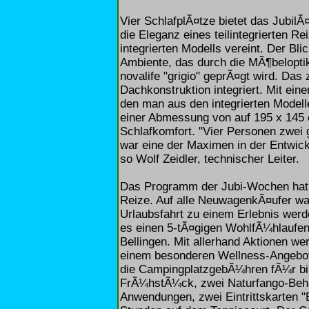
Vier SchlafplÃ¤tze bietet das Jubi
die Eleganz eines teilintegrierten 
integrierten Modells vereint. Der Bl
Ambiente, das durch die MÃ¶beloptik 
novalife "grigio" geprÃ¤gt wird. Das 
Dachkonstruktion integriert. Mit ei
den man aus den integrierten Modell
einer Abmessung von auf 195 x 145 
Schlafkomfort. "Vier Personen zwei
war eine der Maximen in der Entwick
so Wolf Zeidler, technischer Leiter.
Das Programm der Jubi-Wochen hat 
Reize. Auf alle NeuwagenkÃ¤ufer war
Urlaubsfahrt zu einem Erlebnis werd
es einen 5-tÃ¤gigen WohlfÃ¼hlaufen
Bellingen. Mit allerhand Aktionen 
einem besonderen Wellness-Angebot 
die CampingplatzgebÃ¼hren fÃ¼r bis
FrÃ¼hstÃ¼ck, zwei Naturfango-Beh
Anwendungen, zwei Eintrittskarten 