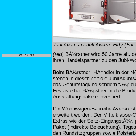
JubilÃ¤umsmodell Averso Fifty (Fot
(red)
BÃ¼rstner wird 50 Jahre alt, d
WERBUNG
ihren Handelspartner zu den Jubi-Wo
Beim BÃ¼rstner- HÃ¤ndler in der NÃ¤
stehen in dieser Zeit die JubilÃ¤ums
das Geburtstagkind sondern fÃ¼r die
Festakte hat BÃ¼rstner in die Produ
Ausstattungspakete investiert.
Die Wohnwagen-Baureihe Averso ist
erweitert worden. Der Mittelklasse-C
Extras wie der Seitz-EingangstÃ¼r, 
Paket (indirekte Beleuchtung), Tag
den Rundsitzgruppen sowie Polsterb