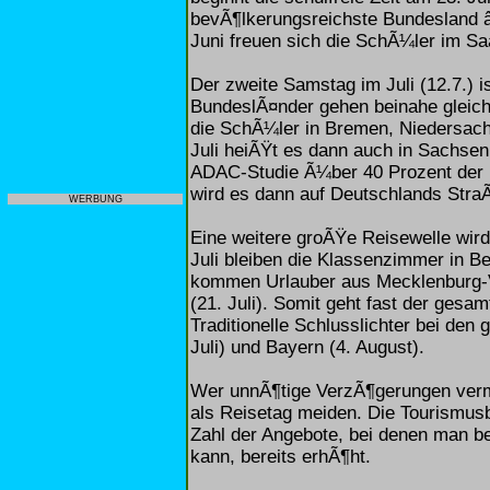
bevÃ¶lkerungsreichste Bundesland â
Juni freuen sich die SchÃ¼ler im S
Der zweite Samstag im Juli (12.7.) 
BundeslÃ¤nder gehen beinahe gleichz
die SchÃ¼ler in Bremen, Niedersac
Juli heiÃŸt es dann auch in Sachsen:
ADAC-Studie Ã¼ber 40 Prozent der 
wird es dann auf Deutschlands Stra
WERBUNG
Eine weitere groÃŸe Reisewelle wird
Juli bleiben die Klassenzimmer in B
kommen Urlauber aus Mecklenburg-V
(21. Juli). Somit geht fast der ges
Traditionelle Schlusslichter bei de
Juli) und Bayern (4. August).
Wer unnÃ¶tige VerzÃ¶gerungen verm
als Reisetag meiden. Die Tourismusbr
Zahl der Angebote, bei denen man b
kann, bereits erhÃ¶ht.