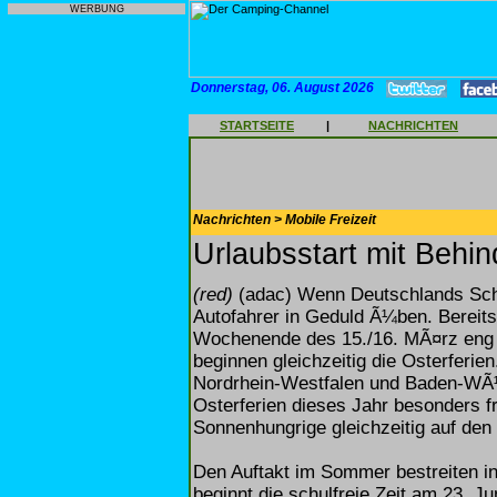
WERBUNG
Donnerstag, 06. August 2026
STARTSEITE
|
NACHRICHTEN
Nachrichten > Mobile Freizeit
Urlaubsstart mit Behi
(red)
(adac) Wenn Deutschlands SchÃ
Autofahrer in Geduld Ã¼ben. Bereit
Wochenende des 15./16. MÃ¤rz eng 
beginnen gleichzeitig die Osterferie
Nordrhein-Westfalen und Baden-WÃ
Osterferien dieses Jahr besonders f
Sonnenhungrige gleichzeitig auf den
Den Auftakt im Sommer bestreiten i
beginnt die schulfreie Zeit am 23. J