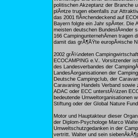
politischen Akzeptanz der Branche 
plÃ¤tze trugen ebenfalls zur Attraktiv
das 2001 flÃ¤chendeckend auf EC
Bayern folgte ein Jahr spÃ¤ter. Die A
meisten deutschen BundeslÃ¤nder so
166 CampingunternehÂ­men tragen 
damit das grÃ¶ÃŸte europÃ¤ische N
2002 grÃ¼ndeten Campingwirtschaft
ECOCAMPING e.V.. Vorsitzender ist
des Landesverbandes der CampingÂ­
LandesÂ­organisationen der Campin
Deutsche Campingclub, der Caravani
Caravaning Handels Verband sowie z
ADAC oder ECC unterstÃ¼tzen ECO
bedeutende Umweltorganisationen wi
Stiftung oder der Global Nature Fund
Motor und Hauptakteur dieser Organi
der Diplom-Psychologe Marco Walter
Umweltschutzgedanken in der Campin
vertritt. Walter und sein siebenÂ­kÃ