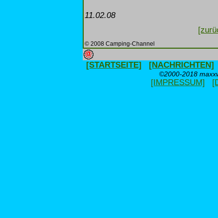
11.02.08
[zurü
© 2008 Camping-Channel
[STARTSEITE]
[NACHRICHTEN]
©2000-2018 maxxwe
[IMPRESSUM]
[