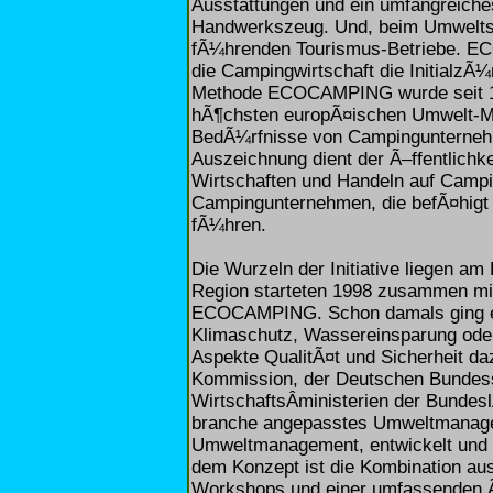
Ausstattungen und ein umfangreich
Handwerkszeug. Und, beim Umweltsc
fÃ¼hrenden Tourismus-Betriebe. E
die Campingwirtschaft die Initialz
Methode ECOCAMPING wurde seit 199
hÃ¶chsten europÃ¤ischen Umwelt-
BedÃ¼rfnisse von Campingunterneh
Auszeichnung dient der Ã–ffentlich
Wirtschaften und Handeln auf Campi
Campingunternehmen, die befÃ¤higt
fÃ¼hren.
Die Wurzeln der Initiative liegen a
Region starteten 1998 zusammen mit
ECOCAMPING. Schon damals ging es
Klimaschutz, Wassereinsparung oder
Aspekte QualitÃ¤t und Sicherheit d
Kommission, der Deutschen Bundess
WirtschaftsÂ­ministerien der Bundes
branche angepasstes Umweltmana
Umweltmanagement, entwickelt und in
dem Konzept ist die Kombination aus 
Workshops und einer umfassenden Ã–f