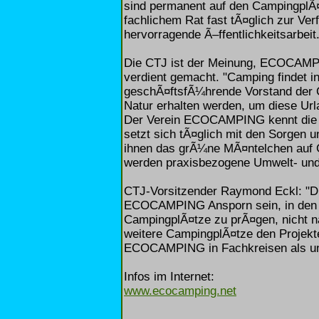
sind permanent auf den CampingplÃ
fachlichem Rat fast tÃ¤glich zur V
hervorragende Ã–ffentlichkeitsarbeit
Die CTJ ist der Meinung, ECOCAMP
verdient gemacht. "Camping findet in
geschÃ¤ftsfÃ¼hrende Vorstand der 
Natur erhalten werden, um diese Url
Der Verein ECOCAMPING kennt die B
setzt sich tÃ¤glich mit den Sorgen
ihnen das grÃ¼ne MÃ¤ntelchen auf 
werden praxisbezogene Umwelt- und 
CTJ-Vorsitzender Raymond Eckl: "Di
ECOCAMPING Ansporn sein, in den
CampingplÃ¤tze zu prÃ¤gen, nicht n
weitere CampingplÃ¤tze den Proje
ECOCAMPING in Fachkreisen als unv
Infos im Internet:
www.ecocamping.net