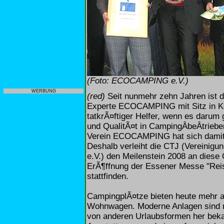
(Foto: ECOCAMPING e.V.)
WERBUNG
(red)
Seit nunmehr zehn Jahren ist 
Experte ECOCAMPING mit Sitz in K
tatkrÃ¤ftiger Helfer, wenn es darum 
und QualitÃ¤t in CampingÂ­beÂ­trieb
Verein ECOCAMPING hat sich damit 
Deshalb verleiht die CTJ (Vereinigun
e.V.) den Meilenstein 2008 an diese 
ErÃ¶ffnung der Essener Messe "Rei
stattfinden.
CampingplÃ¤tze bieten heute mehr a
Wohnwagen. Moderne Anlagen sind mi
von anderen Urlaubsformen her bek