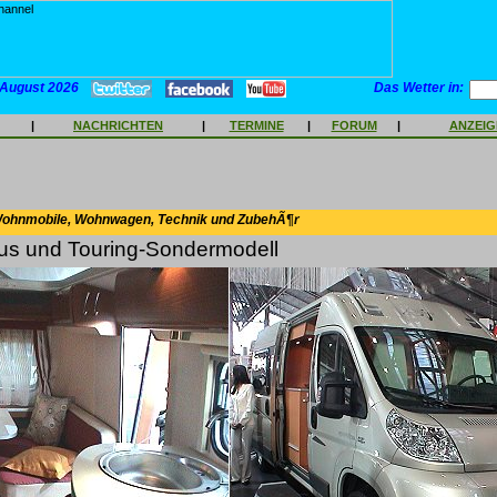
 August 2026
Das Wetter in:
|
NACHRICHTEN
|
TERMINE
|
FORUM
|
ANZEI
Wohnmobile, Wohnwagen, Technik und ZubehÃ¶r
s und Touring-Sondermodell