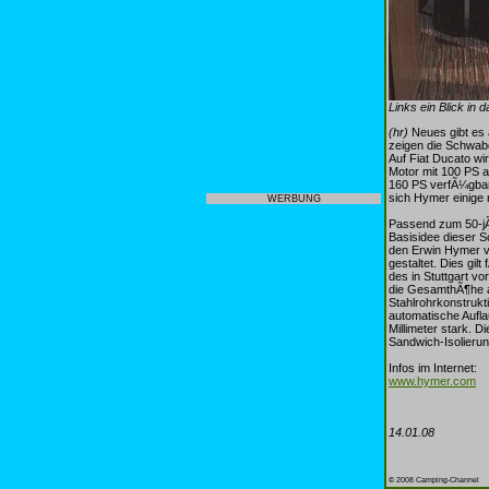
Links ein Blick in
(hr)
Neues gibt es 
zeigen die Schwab
Auf Fiat Ducato wi
Motor mit 100 PS a
160 PS verfÃ¼gbar.
sich Hymer einige 
WERBUNG
Passend zum 50-jÃ
Basisidee dieser So
den Erwin Hymer v
gestaltet. Dies gi
des in Stuttgart v
die GesamthÃ¶he au
Stahlrohrkonstruk
automatische Aufla
Millimeter stark. D
Sandwich-Isolierun
Infos im Internet:
www.hymer.com
14.01.08
© 2008 Camping-Channel