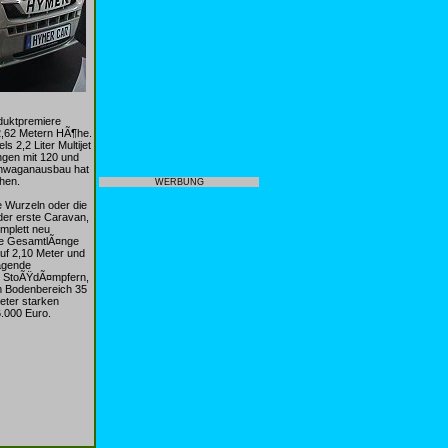
oduktpremiere
2,62 Metern HÃ¶he.
 2,2 Liter Multijet
ngen mit 120 und
tenwaganausbau hat
¶hen.
WERBUNG
 Wurzeln oder die
 der erste Caravan,
mplett neu
Die GesamtlÃ¤nge
auf 2,10 Meter und
ragende
it StoÃŸdÃ¤mpfern,
im Bodenbereich 35
meter starken
6.000 Euro.