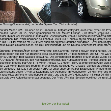
 das Touring-Sondermodell, rechts der Hymer Car. (Fotos:Richter)
auf der Messe CMT, die noch bis 20. Januar in Stuttgart stattfindet, auch von Hymer. Als Pr
en den Hymer Car 322, einen Campingbus mit 5,99 Metern LÃ¤nge, 2,08 Metern Breite und 
rd der Hymer Car mit einem zulÃ¤ssigen Gesamtgewicht von 3,3 Tonnen serienmÃ¤ÃŸig mittels
ngetrieben. Die Preise beginnen bei knapp 35.000 Euro. Gegen Aufpreis sind die Motorisieru
 Die 3,0 Liter Version mit 160 PS ist auch mit Automatikgetriebe erhÃ¤ltlich. FÃ¼r den Kas
neue Details einfallen lassen, die die FunktionalitÃ¤t und die Raumausnutzung im Mobil erhÃ
¤hrigen FirmenjubilÃ¤um bringt Hymer jetzt den Caravan Touring Forever Young heraus. Die
nderedition aus der Kult-Baureihe Eriba-Touring sind im Ur-Troll zu finden. Der Ur-Troll war
or 50 Jahren in Bad Waldsee gebaut hat. Die Sonderedition Touring Forever Young wurde ko
lt fÃ¼r das AuÃŸendesign, den HeckleuchtentrÃ¤ger, das Hubdach und die Frontgestaltung. 
orgestellten Modells betrÃ¤gt 5,76 Meter (Aufbau 4,71 Meter), die Gesamtbreite belÃ¤uft sich 
f 2,26 Meter. Basis des Touring Forever Young ist ein AL-KO-Chassis, auf das die selbstt
tion aufgesetzt ist. Das Fahrgestell verfÃ¼gt unter anderem Ã¼ber EinzelradaufhÃ¤ngung m
ufeinrichtung sowie RÃ¼ckfahrautomatik. Der Aufbau ist im Wandbereich 29 Millimeter und 
ie ausstellbaren Fenster sind doppelt verglast, und das groÃŸe Hubdach ist mit einer 26 Milli
g sowie zwei Aufstellscheren ausgestattet. Der Preis fÃ¼r das Sondermodell liegt bei rund 1
[zurück zur Startseite]