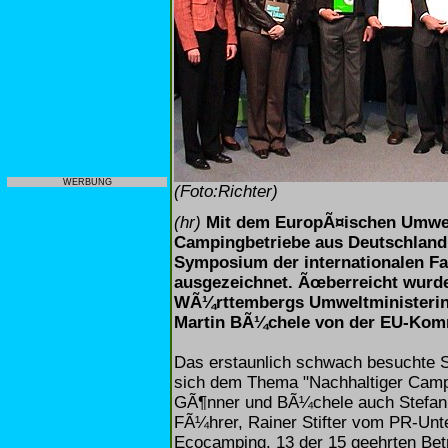
WERBUNG
(Foto:Richter)
(hr)
Mit dem EuropÃ¤ischen Umwelt
Campingbetriebe aus Deutschland,
Symposium der internationalen F
ausgezeichnet. Ãœberreicht wurd
WÃ¼rttembergs Umweltministerin 
Martin BÃ¼chele von der EU-Kom
Das erstaunlich schwach besuchte
sich dem Thema "Nachhaltiger Camp
GÃ¶nner und BÃ¼chele auch Stefan
FÃ¼hrer, Rainer Stifter vom PR-Un
Ecocamping. 13 der 15 geehrten Bet