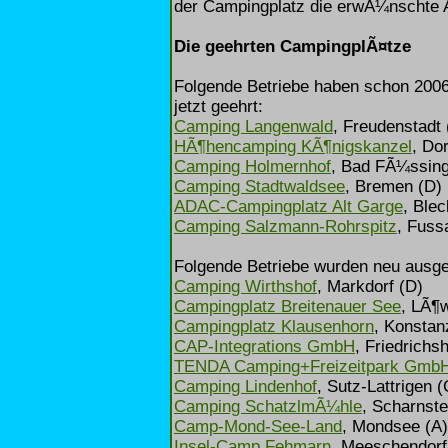
der Campingplatz die erwÃ¼nschte A
Die geehrten CampingplÃ¤tze
Folgende Betriebe haben schon 2006
jetzt geehrt:
Camping Langenwald
, Freudenstadt 
HÃ¶hencamping KÃ¶nigskanzel
, Do
Camping Holmernhof
, Bad FÃ¼ssing
Camping Stadtwaldsee
, Bremen (D)
ADAC-Campingplatz Alt Garge
, Ble
Camping Salzmann-Rohrspitz
, Fuss
Folgende Betriebe wurden neu ausge
Camping Wirthshof
, Markdorf (D)
Campingplatz Breitenauer See
, LÃ¶
Campingplatz Klausenhorn
, Konstan
CAP-Integrations GmbH
, Friedrichs
TENDA Camping+Freizeitpark Gmb
Camping Lindenhof
, Sutz-Lattrigen 
Camping SchatzlmÃ¼hle
, Scharnste
Camp-Mond-See-Land
, Mondsee (A)
Insel-Camp Fehmarn
, Meeschendorf