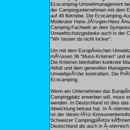
Ecocamping-Umweltmanagement bei s
der Campingunternehmen mit dem E
auf 49 Betriebe. Die Ecocamping-A
Moderator Hans-JÃ¼rgen-Hess Ã¤uÃŸ
Camping-Fachwelt an dem Symposium
Umweltschutzgedanke auch in der Ca
"Wir lassen da nicht locker".
Um mit dem EuropÃ¤ischen Umweltz
mÃ¼ssen 36 "Muss-Kriterien" und ein
Die Kriterien beinhalten konkrete 
Abfall und dem generellen Managemen
UmweltprÃ¼fer kontrolliert. Die Pr
Ecocamping.
Wenn ein Unternehmen das EuropÃ¤
Campingplatz erwerben will, muss es
wenden. In Deutschland ist dies da
Abwicklung betraut hat. In Ã–sterrei
ist der Verein fÃ¼r Konsumenteninfo
Schweizer CampingplÃ¤tze kÃ¶nnen 
Deutschland als auch in Ã–sterreich