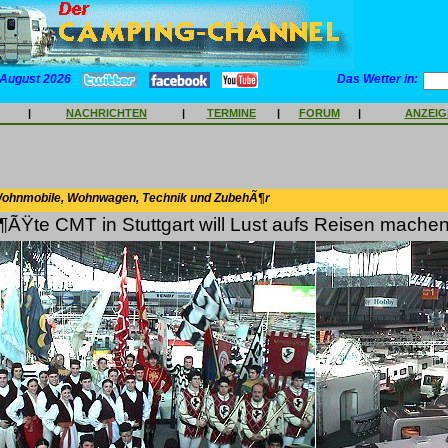
 August 2026
Das Wetter in:
|
NACHRICHTEN
|
TERMINE
|
FORUM
|
ANZEI
Wohnmobile, Wohnwagen, Technik und ZubehÃ¶r
¶ÃŸte CMT in Stuttgart will Lust aufs Reisen mache