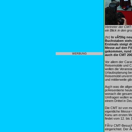
Vertreter der CMT-
ein Blick in den g
(hr)
In vÃ¶llig n
Buchstaben stehe
Erstmals steigt 
Messe auf den Fi
gekommen, rund 3
WERBUNG
auch die CMT 200
Vor allem der Cara
Reisemobile und C
wollen die Verans
Urlaubsplanung be
Reisemobil unverm
und mittlerweile g
Auch was die allge
prÃ¤sentierte heu
wonach die gesamt
Umfragen wollen wi
einem Drittel in De
Die CMT ist von mo
eigentliche Messe
Kanu am ersten Me
findet vom 12. bis
FÃ¼r CMT-Besucher
eingerichtet. Der 