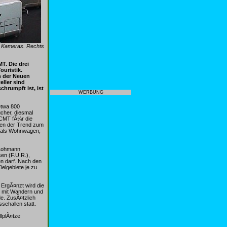
en Kameras. Rechts
T. Die drei
uristik.
n der Neuen
ller sind
hrumpft ist, ist
WERBUNG
etwa 800
cher, diesmal
 CMT fÃ¼r die
nen der Trend zum
n als Wohnwagen,
n Lohmann
en (F.U.R.),
n darf. Nach den
elgebiete je zu
 ErgÃ¤nzt wird die
n mit Wandern und
e. ZusÃ¤tzlich
sehallen statt.
lplÃ¤tze