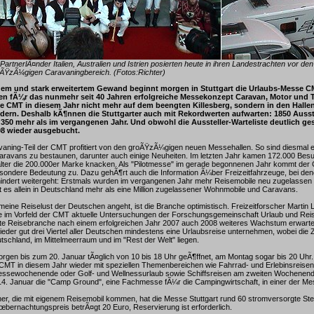
PartnerlÃ¤nder Italien, Australien und Istrien posierten heute in ihren Landestrachten vor d
roÃŸzÃ¼gigen Caravaningbereich. (Fotos:Richter)
euem und stark erweitertem Gewand beginnt morgen in Stuttgart die Urlaubs-Messe CM
n fÃ¼r das nunmehr seit 40 Jahren erfolgreiche Messekonzept Caravan, Motor und To
die CMT in diesem Jahr nicht mehr auf dem beengten Killesberg, sondern in den Halle
ldern. Deshalb kÃ¶nnen die Stuttgarter auch mit Rekordwerten aufwarten: 1850 Ausste
50 mehr als im vergangenen Jahr. Und obwohl die Aussteller-Warteliste deutlich gesc
8 wieder ausgebucht.
vaning-Teil der CMT profitiert von den groÃŸzÃ¼gigen neuen Messehallen. So sind diesmal 
aravans zu bestaunen, darunter auch einige Neuheiten. Im letzten Jahr kamen 172.000 Besu
talter die 200.000er Marke knacken. Als "Pilotmesse" im gerade begonnenen Jahr kommt der
sondere Bedeutung zu. Dazu gehÃ¶rt auch die Information Ã¼ber Freizeitfahrzeuge, bei de
indert weitergeht: Erstmals wurden im vergangenen Jahr mehr Reisemobile neu zugelasse
ibt es allein in Deutschland mehr als eine Million zugelassener Wohnmobile und Caravans.
meine Reiselust der Deutschen angeht, ist die Branche optimistisch. Freizeitforscher Marti
te im Vorfeld der CMT aktuelle Untersuchungen der Forschungsgemeinschaft Urlaub und Reis
e Reisebranche nach einem erfolgreichen Jahr 2007 auch 2008 weiteres Wachstum erwarte
eder gut drei Viertel aller Deutschen mindestens eine Urlaubsreise unternehmen, wobei die Zi
utschland, im Mittelmeerraum und im "Rest der Welt" liegen.
rgen bis zum 20. Januar tÃ¤glich von 10 bis 18 Uhr geÃ¶ffnet, am Montag sogar bis 20 Uhr.
 CMT in diesem Jahr wieder mit speziellen Themenbereichen wie Fahrrad- und Erlebinsreise
ssewochenende oder Golf- und Wellnessurlaub sowie Schiffsreisen am zweiten Wochenend
 14. Januar die "Camp Ground", eine Fachmesse fÃ¼r die Campingwirtschaft, in einer der Mes
, die mit eigenem Reisemobil kommen, hat die Messe Stuttgart rund 60 stromversorgte Stel
Ãœbernachtungspreis betrÃ¤gt 20 Euro, Reservierung ist erforderlich.