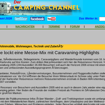
gust 2026
Das Wetter in:
|
NACHRICHTEN
|
TERMINE
|
FORUM
|
ANZEI
Wohnmobile, Wohnwagen, Technik und ZubehÃ¶r
he lockt eine Messe-Mix mit Caravaning-Highlights
e, StÃ¤dtereisende, Skibegeisterte, Caravaningfans und Wanderfreunde kommen vom 16. b
Karlsruhe auf ihre Kosten: Zum dritten Mal prÃ¤sentiert sich hier die Reisemesse Horizont. 
nstaltung 2005 (244 Aussteller/ 26.000 Besucher) soll auch die Horizont 2006 erneut mit eine
hen und umfassenden Ausstellungsprogramm Ã¼berzeugen.
anbieter, ReisebÃ¼ros, LÃ¤ndervertretungen, Busunternehmen und Fluggesellschaften stelle
tinationen vor. Vor Ort kÃ¶nnen die Besucher ihren Winterurlaub im Schnee oder unter Palm
auf der Karlsruher Reisemesse mehrere Reiseunternehmen erstmals in Baden-WÃ¼rttemberg
07 vorstellen.
 Resonanz von Besuchern und Ausstellern 2005 wird es auch in diesem Jahr wieder eine eig
mping geben. Hier finden die Freunde der mobilen Freizeit als Premiere im SÃ¼dwesten Deu
er groÃŸen Marken.
ietet die Publikumsmesse Infos Ã¼ber Wander-, Golf- und Trekkingreisen sowie ein umfang
 dem Mittelalterlichen Markt, zahlreichen VortrÃ¤gen, dem Urlaubskino und den Wellness-A
en Erleben, Mitmachen und Probieren einladen. Jeder Besucher erhÃ¤lt gleichzeitig mit seiner