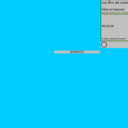
Los fÃ¼r die zweim
Infos im Internet:
www.horizont-karl
09.10.06
© 2006 Camping-Channel
WERBUNG