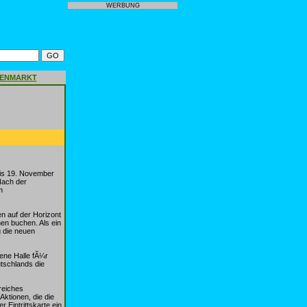
WERBUNG
GENMARKT
is 19. November
Nach der
m
n auf der Horizont
en buchen. Als ein
 die neuen
ene Halle fÃ¼r
tschlands die
reiches
ktionen, die die
 Eintrittskarte ein