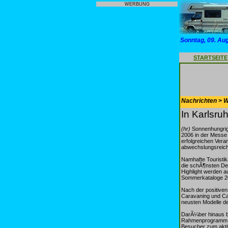
WERBUNG
Sonntag, 09. Au
STARTSEITE
Nachrichten > 
In Karlsru
(hr)
Sonnenhungrig
2006 in der Messe 
erfolgreichen Vera
abwechslungsreic
Namhafte Touristik
die schÃ¶nsten Des
Highlight werden 
Sommerkataloge 20
Nach der positiven
Caravaning und Ca
neusten Modelle d
DarÃ¼ber hinaus b
Rahmenprogramm mit
Besucher zum aktiv