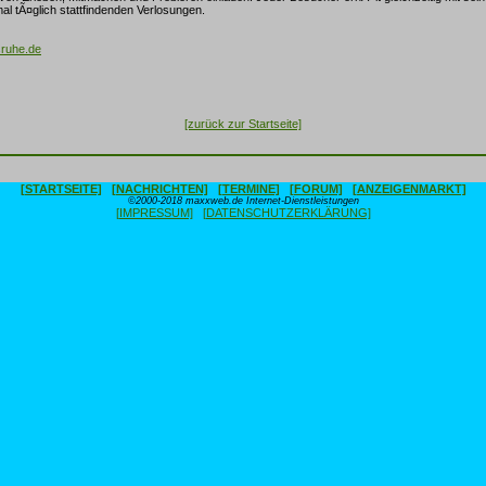
al tÃ¤glich stattfindenden Verlosungen.
sruhe.de
[zurück zur Startseite]
[STARTSEITE]
[NACHRICHTEN]
[TERMINE]
[FORUM]
[ANZEIGENMARKT]
©2000-2018 maxxweb.de Internet-Dienstleistungen
[IMPRESSUM]
[DATENSCHUTZERKLÄRUNG]