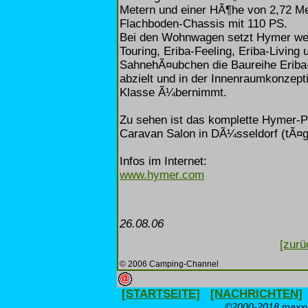
Metern und einer HÃ¶he von 2,72 Me
Flachboden-Chassis mit 110 PS.
Bei den Wohnwagen setzt Hymer weit
Touring, Eriba-Feeling, Eriba-Living
SahnehÃ¤ubchen die Baureihe Eriba-
abzielt und in der Innenraumkonzep
Klasse Ã¼bernimmt.
Zu sehen ist das komplette Hymer-
Caravan Salon in DÃ¼sseldorf (tÃ¤gl
Infos im Internet:
www.hymer.com
26.08.06
[zurü
© 2006 Camping-Channel
[STARTSEITE]
[NACHRICHTEN]
©2000-2018 maxxwe