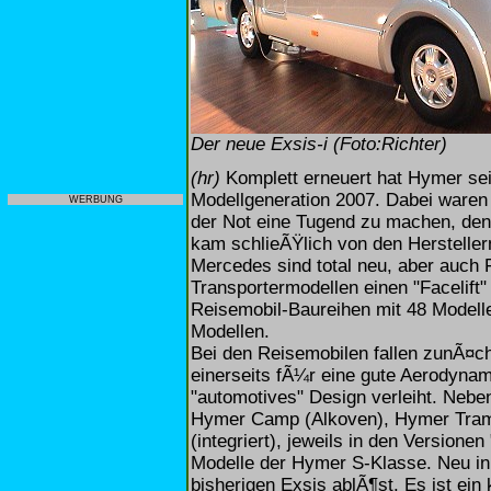
Der neue Exsis-i (Foto:Richter)
(hr)
Komplett erneuert hat Hymer sei
Modellgeneration 2007. Dabei waren
WERBUNG
der Not eine Tugend zu machen, den
kam schlieÃŸlich von den Hersteller
Mercedes sind total neu, aber auch 
Transportermodellen einen "Facelift
Reisemobil-Baureihen mit 48 Modell
Modellen.
Bei den Reisemobilen fallen zunÃ¤c
einerseits fÃ¼r eine gute Aerodynam
"automotives" Design verleiht. Neb
Hymer Camp (Alkoven), Hymer Tramp 
(integriert), jeweils in den Versionen
Modelle der Hymer S-Klasse. Neu in 
bisherigen Exsis ablÃ¶st. Es ist ein 