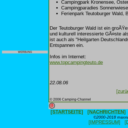
Campingpark Kronensee, Oste
Campingparadies Sonnenwiese,
Ferienpark Teutoburger Wald, 
Der Teutoburger Wald ist ein groÃŸe
und kulturell interessierte GÃ¤ste 
ist auch als "Heilgarten Deutschlan
Entspannen ein.
WERBUNG
Infos im Internet:
www.topcampingteuto.de
22.08.06
[zurü
© 2006 Camping-Channel
[STARTSEITE]
[NACHRICHTEN]
©2000-2018 maxxwe
[IMPRESSUM]
[