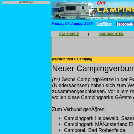
WERBUNG
Freitag, 07. August 2026
STARTSEITE
|
NACHRICHTEN
Nachrichten > Camping
Neuer Campingverbund
(hr)
Sechs CampingplÃ¤tze in der R
(Niedersachsen) haben sich zum We
zusammengeschlossen. Vor allem mi
wollen diese Campingparks GÃ¤ste 
Zum Verbund gehÃ¶ren:
Campingpark Heidewald, Sass
Campingpark MÃ¼nsterland Ei
Campotel, Bad Rothenfelde