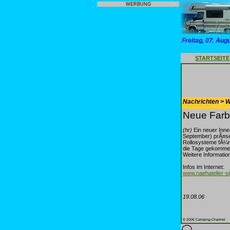
WERBUNG
Freitag, 07. Aug
STARTSEITE
Nachrichten > 
Neue Farb
(hr)
Ein neuer Inne
September) prÃ¤sen
Rollosysteme fÃ¼r
die Tage gekommen
Weitere Informatio
Infos im Internet:
www.naehatelier-si
19.08.06
© 2006 Camping-Channel