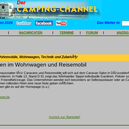
ust 2026
Das Wetter in:
|
NACHRICHTEN
|
TERMINE
|
FORUM
|
ANZEI
Wohnmobile, Wohnwagen, Technik und ZubehÃ¶r
en im Wohnwagen und Reisemobil
nausstatter fÃ¼r Caravans und Reisemobile will sich auf dem Caravan Salon in DÃ¼sseldorf 
tieren. In Halle 13, Stand D 91 zeigt das NÃ¤hatelier Sippel individuelle Gardinen, Polster 
 Freizeitfahrzeuge. Das Unternehmen wendet sich besonders an Selbstausbauer oder an Cam
en rollenden Heim eine neue Note geben mÃ¶chten.
nen gibt es auf der Homepage (s.u.)
ppel.de
[zurück zur Startseite]