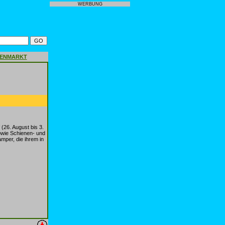
WERBUNG
GENMARKT
(26. August bis 3.
sowie Schienen- und
per, die ihrem in