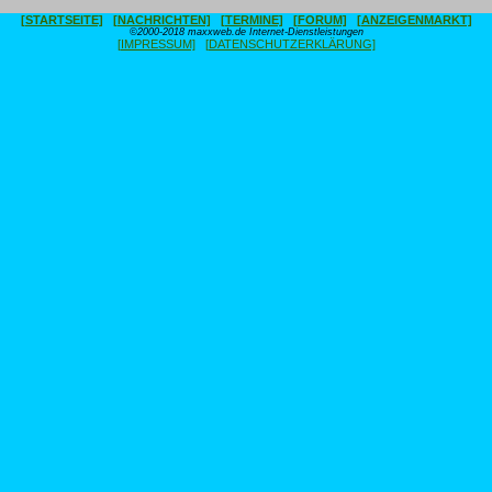
[STARTSEITE]
[NACHRICHTEN]
[TERMINE]
[FORUM]
[ANZEIGENMARKT]
©2000-2018 maxxweb.de Internet-Dienstleistungen
[IMPRESSUM]
[DATENSCHUTZERKLÄRUNG]