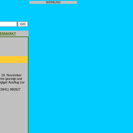
WERBUNG
GENMARKT
is 19. November
ren gezeigt und
giger Ausflug zur
 (0841) 980927