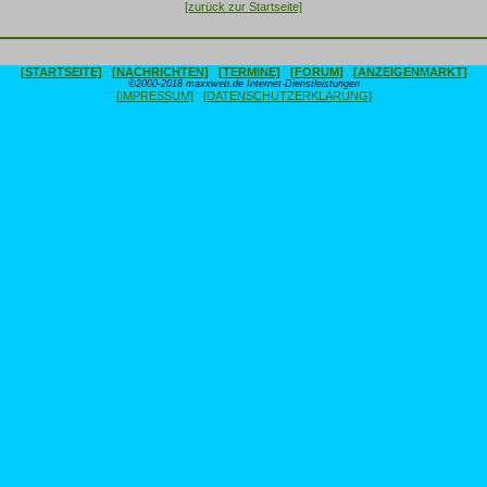
[zurück zur Startseite]
[STARTSEITE]
[NACHRICHTEN]
[TERMINE]
[FORUM]
[ANZEIGENMARKT]
©2000-2018 maxxweb.de Internet-Dienstleistungen
[IMPRESSUM]
[DATENSCHUTZERKLÄRUNG]