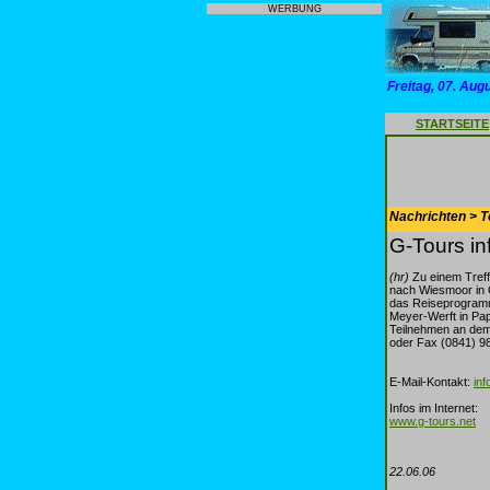
WERBUNG
Freitag, 07. Aug
STARTSEITE
Nachrichten > T
G-Tours in
(hr)
Zu einem Treff
nach Wiesmoor in O
das Reiseprogramm
Meyer-Werft in Pa
Teilnehmen an dem
oder Fax (0841) 98
E-Mail-Kontakt:
in
Infos im Internet:
www.g-tours.net
22.06.06