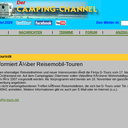
ust 2026
Das Wetter in:
|
NACHRICHTEN
|
TERMINE
|
FORUM
|
ANZEI
ouristik
formiert Ã¼ber Reisemobil-Touren
en ehemaliger Reiseteilnehmer und neuer Interessenten lÃ¤dt die Firma G-Tours vom 17. b
stfriesland ein. Auf dem Campingplatz Ottermeer sollen Videofilme frÃ¼herer Wohnmobiltou
 fÃ¼r 2007 vorgestellt werden. Als Vorprogramm wird bereits am 16. November ein ganztÃ¤
penburg angeboten.
 nicht markengebundenen Treffen kÃ¶nnen Reisemobilisten, die sich bei G-Tours unter Tel.
0941 anmelden. Weitere Informationen gibt es auch per E-Mail oder im Internet (s.u.).
fo@g-tours.net