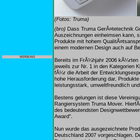
(Fotos: Truma)
(bro)
Dass Truma GerÃ¤tetechnik Gm
Auszeichnungen einheimsen kann, sp
Produkte mit hohem QualitÃ¤tsanspr
einem modernen Design auch auf Ben
WERBUNG
Bereits im FrÃ¼hjahr 2006 kÃ¼rten
jeweils zur Nr. 1 in den Kategorien 
fÃ¼r die Arbeit der Entwicklungsexp
hohe Herausforderung dar, Produkte 
leistungsstark, umweltfreundlich un
Bestens gelungen ist diese Vereinig
Rangiersystem Truma Mover. HierfÃ¼
des bedeutendsten Designwettbewer
Award".
Nun wurde das ausgezeichnete Prod
Deutschland 2007 vorgeschlagen. Der 