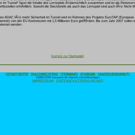
her im Tunnel" fasst die Inhalte des Lernspiels Ã¼bersichtlich zusammen und ist als Reiseserv
sstellen erhÃ¤ltlich. Sowohl die Steckbriefe als auch das Lernspiel sind auch fÃ¼r Nicht-Mi
s ADAC fÃ¼r mehr Sicherheit im Tunnel wird im Rahmen des Projekts EuroTAP (European
mme) von der EU Kommission mit 1,5 Millionen Euro gefÃ¶rdert. Bis zum Jahr 2007 sollen 
etestet werden.
[zurück zur Startseite]
[STARTSEITE]
[NACHRICHTEN]
[TERMINE]
[FORUM]
[ANZEIGENMARKT]
©2000-2018 maxxweb.de Internet-Dienstleistungen
[IMPRESSUM]
[DATENSCHUTZERKLÄRUNG]