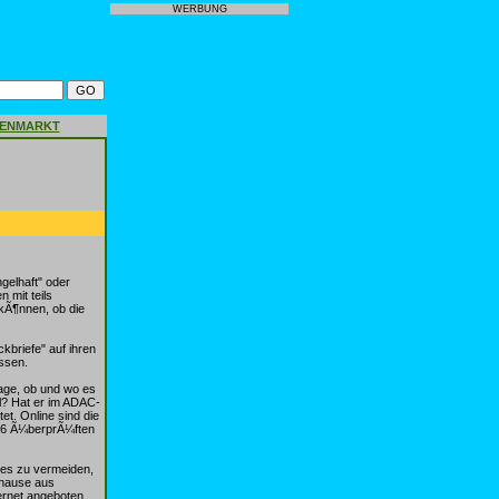
WERBUNG
GENMARKT
gelhaft" oder
 mit teils
 kÃ¶nnen, ob die
briefe" auf ihren
¼ssen.
age, ob und wo es
l? Hat er im ADAC-
t. Online sind die
006 Ã¼berprÃ¼ften
ies zu vermeiden,
uhause aus
ernet angeboten.