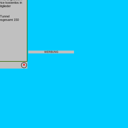
ice kostenlos in
tglieder
 Tunnel
insgesamt 150
WERBUNG