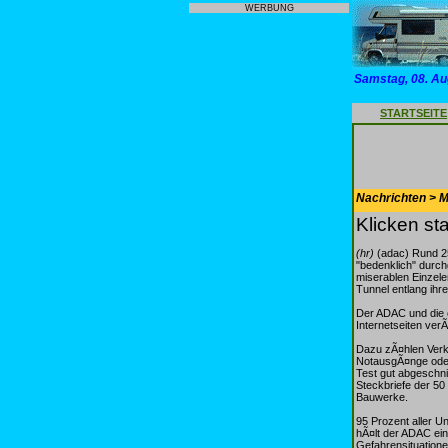
WERBUNG
Samstag, 08. Au
STARTSEITE
Nachrichten > Mo
Klicken st
(hr)
(adac) Rund 25
"bedenklich" durch
miserablen Einzele
Tunnel entlang ihr
Der ADAC und die e
Internetseiten ver
Dazu zÃ¤hlen Verk
NotausgÃ¤nge oder 
Test gut abgeschni
Steckbriefe der 5
Bauwerke.
95 Prozent aller U
hÃ¤lt der ADAC ein
Gefahrensituatione