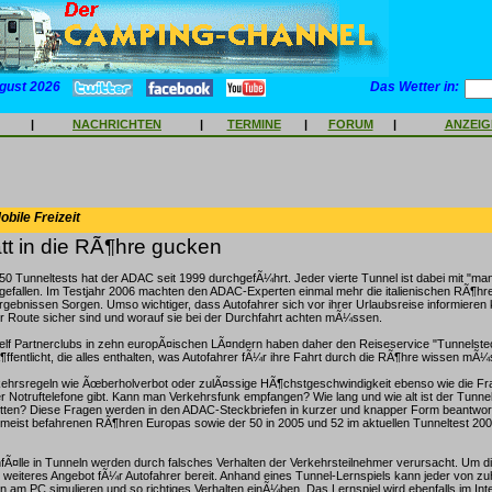
gust 2026
Das Wetter in:
|
NACHRICHTEN
|
TERMINE
|
FORUM
|
ANZEI
bile Freizeit
att in die RÃ¶hre gucken
0 Tunneltests hat der ADAC seit 1999 durchgefÃ¼hrt. Jeder vierte Tunnel ist dabei mit "man
gefallen. Im Testjahr 2006 machten den ADAC-Experten einmal mehr die italienischen RÃ¶hren
rgebnissen Sorgen. Umso wichtiger, dass Autofahrer sich vor ihrer Urlaubsreise informieren
er Route sicher sind und worauf sie bei der Durchfahrt achten mÃ¼ssen.
lf Partnerclubs in zehn europÃ¤ischen LÃ¤ndern haben daher den Reiseservice "Tunnelsteck
Ã¶ffentlicht, die alles enthalten, was Autofahrer fÃ¼r ihre Fahrt durch die RÃ¶hre wissen mÃ
ehrsregeln wie Ãœberholverbot oder zulÃ¤ssige HÃ¶chstgeschwindigkeit ebenso wie die Fr
Notruftelefone gibt. Kann man Verkehrsfunk empfangen? Wie lang und wie alt ist der Tunne
tten? Diese Fragen werden in den ADAC-Steckbriefen in kurzer und knapper Form beantworte
0 meist befahrenen RÃ¶hren Europas sowie der 50 in 2005 und 52 im aktuellen Tunneltest 2
nfÃ¤lle in Tunneln werden durch falsches Verhalten der Verkehrsteilnehmer verursacht. Um d
 weiteres Angebot fÃ¼r Autofahrer bereit. Anhand eines Tunnel-Lernspiels kann jeder von z
n am PC simulieren und so richtiges Verhalten einÃ¼ben. Das Lernspiel wird ebenfalls im Int