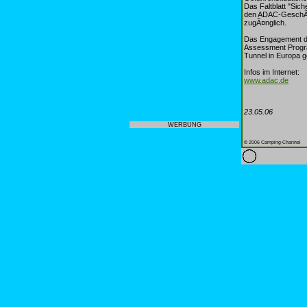
Das Faltblatt "Sic
den ADAC-GeschÃ¤ft
zugÃ¤nglich.
Das Engagement de
Assessment Progra
Tunnel in Europa g
Infos im Internet:
www.adac.de
23.05.06
WERBUNG
© 2006 Camping-Channel