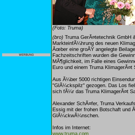
(Foto: Truma)
(bro)
Truma GerÃ¤tetechnik GmbH & C
MarkteinfÃ¼hrung des neuen Klimage
Ãœber eine groÃŸ angelegte Beilage
Fachzeitschriften wurden die Gewinns
WERBUNG
MÃ¶glichkeit, im Falle eines Gewin
Euro und einem Truma KlimagerÃ¤t 
Aus Ã¼ber 5000 richtigen Einsendung
"GlÃ¼ckspilz" gezogen. Das Los fiel
sich fÃ¼r das Truma KlimagerÃ¤t Sa
Alexander SchÃ¤fer, Truma Verkauf
Essig mit der frohen Botschaft und 
GlÃ¼ckwÃ¼nschen.
Infos im Internet:
www.truma.com