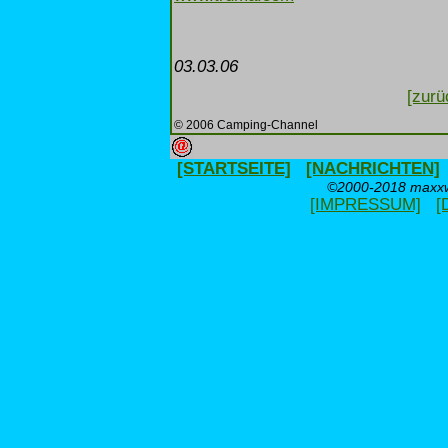
03.03.06
[zurü
© 2006 Camping-Channel
[STARTSEITE]
[NACHRICHTEN]
©2000-2018 maxxwe
[IMPRESSUM]
[