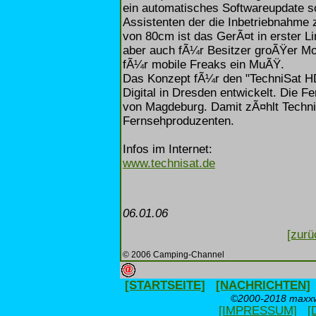
ein automatisches Softwareupdate s
Assistenten der die Inbetriebnahme 
von 80cm ist das GerÃ¤t in erster Li
aber auch fÃ¼r Besitzer groÃŸer Mob
fÃ¼r mobile Freaks ein MuÃŸ.
Das Konzept fÃ¼r den "TechniSat HD
Digital in Dresden entwickelt. Die F
von Magdeburg. Damit zÃ¤hlt Techni
Fernsehproduzenten.
Infos im Internet:
www.technisat.de
06.01.06
[zurü
© 2006 Camping-Channel
[STARTSEITE]
[NACHRICHTEN]
©2000-2018 maxxwe
[IMPRESSUM]
[