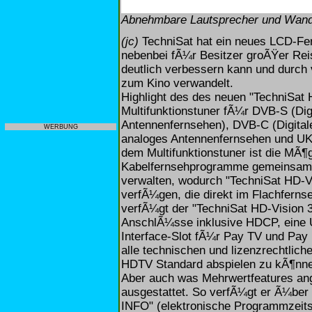
Abnehmbare Lautsprecher und Wandha
(jc)
TechniSat hat ein neues LCD-Fer
nebenbei fÃ¼r Besitzer groÃŸer Re
deutlich verbessern kann und durch
zum Kino verwandelt.
Highlight des des neuen "TechniSat H
Multifunktionstuner fÃ¼r DVB-S (Digi
Antennenfernsehen), DVB-C (Digital
WERBUNG
analoges Antennenfernsehen und UK
dem Multifunktionstuner ist die MÃ¶gl
Kabelfernsehprogramme gemeinsam 
verwalten, wodurch "TechniSat HD-V
verfÃ¼gen, die direkt im Flachfernse
verfÃ¼gt der "TechniSat HD-Vision
AnschlÃ¼sse inklusive HDCP, eine 
Interface-Slot fÃ¼r Pay TV und Pay 
alle technischen und lizenzrechtli
HDTV Standard abspielen zu kÃ¶nne
Aber auch was Mehrwertfeatures ang
ausgestattet. So verfÃ¼gt er Ã¼ber
INFO" (elektronische Programmzeit