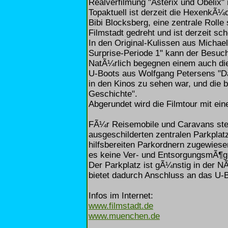
Realverfilmung "Asterix und Obelix"
Topaktuell ist derzeit die HexenkÃ¼c
Bibi Blocksberg, eine zentrale Rolle 
Filmstadt gedreht und ist derzeit sc
In den Original-Kulissen aus Michae
Surprise-Periode 1" kann der Besuch
NatÃ¼rlich begegnen einem auch die 
U-Boots aus Wolfgang Petersens "Da
in den Kinos zu sehen war, und die 
Geschichte".
Abgerundet wird die Filmtour mit ei
FÃ¼r Reisemobile und Caravans steh
ausgeschilderten zentralen Parkpla
hilfsbereiten Parkordnern zugewiesen
es keine Ver- und EntsorgungsmÃ¶gl
Der Parkplatz ist gÃ¼nstig in der N
bietet dadurch Anschluss an das U
Infos im Internet:
www.filmstadt.de
www.muenchen.de