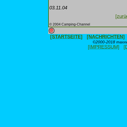
03.11.04
[zurü
© 2004 Camping-Channel
[STARTSEITE]
[NACHRICHTEN]
©2000-2018 maxxwe
[IMPRESSUM]
[