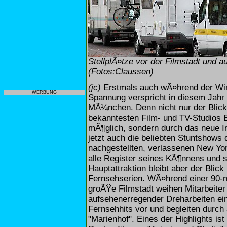
StellplÃ¤tze vor der Filmstadt und 
(Fotos:Claussen)
(jc)
Erstmals auch wÃ¤hrend der Wi
WERBUNG
Spannung verspricht in diesem Jahr d
MÃ¼nchen. Denn nicht nur der Blick 
bekanntesten Film- und TV-Studios E
mÃ¶glich, sondern durch das neue I
jetzt auch die beliebten Stuntshow
nachgestellten, verlassenen New Yor
alle Register seines KÃ¶nnens und 
Hauptattraktion bleibt aber der Blick
Fernsehserien. WÃ¤hrend einer 90-
groÃŸe Filmstadt weihen Mitarbeiter
aufsehenerregender Dreharbeiten ein,
Fernsehhits vor und begleiten durc
"Marienhof". Eines der Highlights is