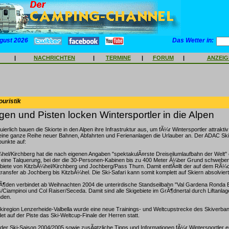
gust 2026
Das Wetter in:
|
NACHRICHTEN
|
TERMINE
|
FORUM
|
ANZEI
ouristik
en und Pisten locken Wintersportler in die Alpen
ierlich bauen die Skiorte in den Alpen ihre Infrastruktur aus, um fÃ¼r Wintersportler attraktiv
 eine ganze Reihe neuer Bahnen, Abfahrten und Ferienanlagen die Urlauber an. Der ADAC Sk
punkte auf:
hel/Kirchberg hat die nach eigenen Angaben "spektakulÃ¤rste Dreiseilumlaufbahn der Welt" e
 eine Talquerung, bei der die 30-Personen-Kabinen bis zu 400 Meter Ã¼ber Grund schweben
gebiete von KitzbÃ¼hel/Kirchberg und Jochberg/Pass Thurn. Damit entfÃ¤llt der auf dem R
ransfer ab Jochberg bis KitzbÃ¼hel. Die Ski-Safari kann somit komplett auf Skiern absolvier
rÃ¶den verbindet ab Weihnachten 2004 die unterirdische Standseilbahn "Val Gardena Ronda 
/Ciampinoi und Col Raiser/Seceda. Damit sind alle Skigebiete im GrÃ¶dnertal durch Liftanlag
nden.
kiregion Lenzerheide-Valbella wurde eine neue Trainings- und Weltcupstrecke des Skiverban
et auf der Piste das Ski-Weltcup-Finale der Herren statt.
der Ski-Saison 2004/2005 sowie zusÃ¤tzliche Tipps und Informationen fÃ¼r Wintersportler 