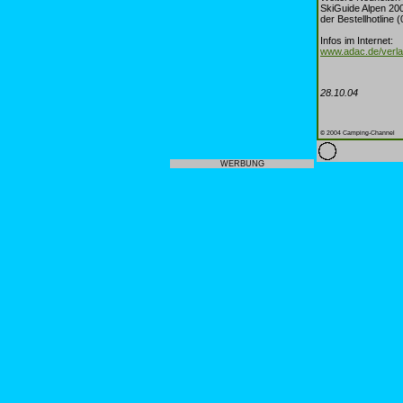
SkiGuide Alpen 200
der Bestellhotline (
Infos im Internet:
www.adac.de/verl
28.10.04
© 2004 Camping-Channel
WERBUNG