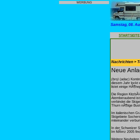
WERBUNG
Samstag, 08. Au
STARTSEITE
Nachrichten > T
Neue Anlag
(bro)
(adac) Kontinu
diesem Jahr lockt
listet einige HÃ¶he
Die Region KitzbÃ¼
Atemberaubend ist
verbindet die Ski
Thurn nÃ¶tige Bust
Im italienischen G
Skigebiete Sochers
miteinander verbu
In der Schweizer S
Im MÃ¤rz 2005 find
Weitere Neuheiten 