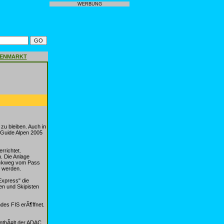
WERBUNG
GENMARKT
 zu bleiben. Auch in
iGuide Alpen 2005
rrichtet.
. Die Anlage
Ã¼ckweg vom Pass
t werden.
Express" die
en und Skipisten
des FIS erÃ¶ffnet.
enthÃ¤lt der ADAC