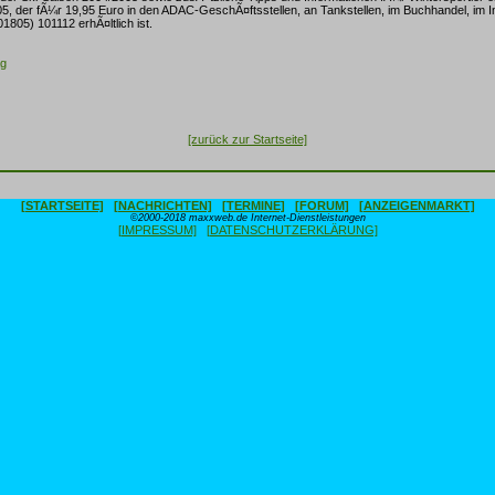
5, der fÃ¼r 19,95 Euro in den ADAC-GeschÃ¤ftsstellen, an Tankstellen, im Buchhandel, im In
01805) 101112 erhÃ¤ltlich ist.
ag
[zurück zur Startseite]
[STARTSEITE]
[NACHRICHTEN]
[TERMINE]
[FORUM]
[ANZEIGENMARKT]
©2000-2018 maxxweb.de Internet-Dienstleistungen
[IMPRESSUM]
[DATENSCHUTZERKLÄRUNG]