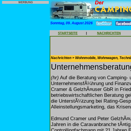
WERBUNG
Sonntag, 09. August 2026
STARTSEITE
|
NACHRICHTEN
Nachrichten > Wohnmobile, Wohnwagen, Techni
Unternehmensberatun
(hr)
Auf die Beratung von Camping- u
UnternehmensfÃ¼hrung und Finanzwi
Cramer & GelzhÃ¤user GbR in Friedri
betriebswirtschaftlichen Beratung g
die UnterstÃ¼tzung bei Rating-Gesp
Alleinstellungsmarketing, das Kri
Edmund Cramer und Peter GelzhÃ¤use
Jahren in die Caravanbranche tÃ¤tig
Controllingfachmann mit 21 Jahren E