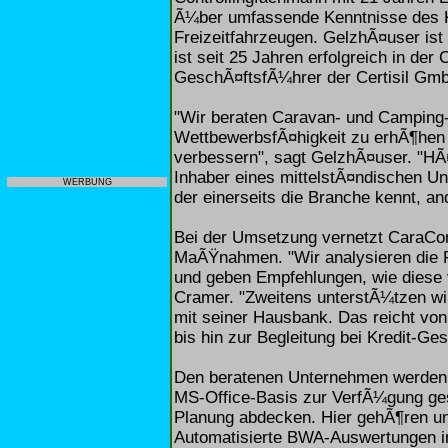
Ã¼ber umfassende Kenntnisse des K
Freizeitfahrzeugen. GelzhÃ¤user ist 
ist seit 25 Jahren erfolgreich in der
GeschÃ¤ftsfÃ¼hrer der Certisil Gm
"Wir beraten Caravan- und Camping-
WettbewerbsfÃ¤higkeit zu erhÃ¶hen 
verbessern", sagt GelzhÃ¤user. "HÃ
Inhaber eines mittelstÃ¤ndischen Un
WERBUNG
der einerseits die Branche kennt, an
Bei der Umsetzung vernetzt CaraCon 
MaÃŸnahmen. "Wir analysieren die F
und geben Empfehlungen, wie diese 
Cramer. "Zweitens unterstÃ¼tzen wi
mit seiner Hausbank. Das reicht vo
bis hin zur Begleitung bei Kredit-Ge
Den beratenen Unternehmen werden
MS-Office-Basis zur VerfÃ¼gung geste
Planung abdecken. Hier gehÃ¶ren un
Automatisierte BWA-Auswertungen in