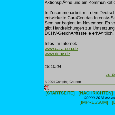
AktionsplÃ¤ne und ein Kommunikati
In Zusammenarbeit mit dem Deutsc
entwickelte CaraCon das Intensiv-S
Seminar beginnt im November. Es ver
gibt Handreichungen zur Umsetzung
DCHV-GeschÃ¤ftsstelle erhÃ¤ltlich.
Infos im Internet:
www.cara-con.de
www.dchv.de
18.10.04
[zurü
© 2004 Camping-Channel
[STARTSEITE]
[NACHRICHTEN]
©2000-2018 maxxwe
[IMPRESSUM]
[