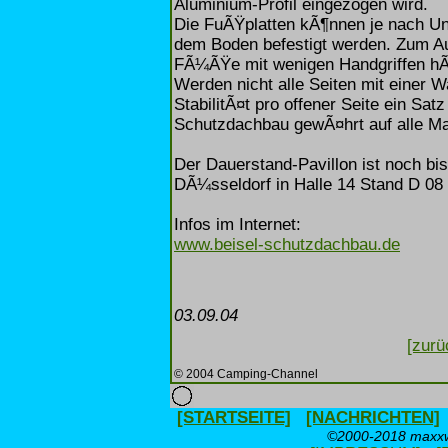
Aluminium-Profil eingezogen wird.
Die FuÃŸplatten kÃ¶nnen je nach Un
dem Boden befestigt werden. Zum Au
FÃ¼ÃŸe mit wenigen Handgriffen hÃ
Werden nicht alle Seiten mit einer 
StabilitÃ¤t pro offener Seite ein Sat
Schutzdachbau gewÃ¤hrt auf alle Mat
Der Dauerstand-Pavillon ist noch b
DÃ¼sseldorf in Halle 14 Stand D 08 
Infos im Internet:
www.beisel-schutzdachbau.de
03.09.04
[zurü
© 2004 Camping-Channel
[STARTSEITE]
[NACHRICHTEN]
©2000-2018 maxxwe