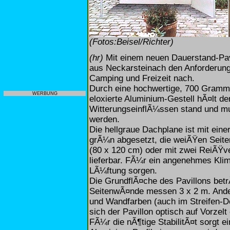
(Fotos:Beisel/Richter)
(hr)
Mit einem neuen Dauerstand-Pav
aus Neckarsteinach den Anforderung
Camping und Freizeit nach.
Durch eine hochwertige, 700 Gramm
WERBUNG
eloxierte Aluminium-Gestell hÃ¤lt de
WitterungseinflÃ¼ssen stand und mu
werden.
Die hellgraue Dachplane ist mit einer
grÃ¼n abgesetzt, die weiÃŸen Seiten
(80 x 120 cm) oder mit zwei ReiÃŸv
lieferbar. FÃ¼r ein angenehmes Klima
LÃ¼ftung sorgen.
Die GrundflÃ¤che des Pavillons bet
SeitenwÃ¤nde messen 3 x 2 m. And
und Wandfarben (auch im Streifen-De
sich der Pavillon optisch auf Vorze
FÃ¼r die nÃ¶tige StabilitÃ¤t sorgt 