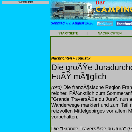
WERBUNG
Sonntag, 09. August 2026
STARTSEITE
|
NACHRICHTEN
Nachrichten > Touristik
Die groÃŸe Juradurchq
FuÃŸ mÃ¶glich
(bro)
Die franzÃ¶sische Region Fran
reicher. PÃ¼nktlich zum Sommeranfa
"Grande TraversÃ©e du Jura", nun 
Wanderwege markiert und zum Teil n
reizvollen Mittelgebirges vor allem 
vorbehalten.
Die "Grande TraversÃ©e du Jura" (G