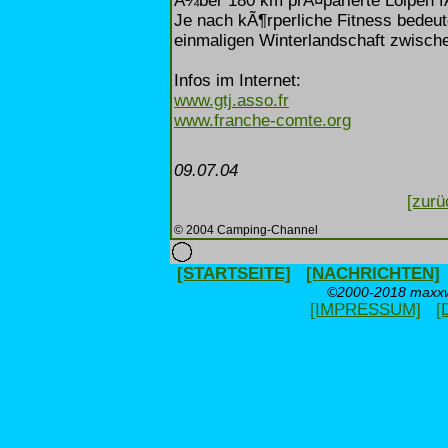
Ã¼ber 180 km prÃ¤parierte Loipen f
Je nach kÃ¶rperliche Fitness bedeut
einmaligen Winterlandschaft zwisc
Infos im Internet:
www.gtj.asso.fr
www.franche-comte.org
09.07.04
[zurü
© 2004 Camping-Channel
[STARTSEITE]
[NACHRICHTEN]
©2000-2018 maxxwe
[IMPRESSUM]
[