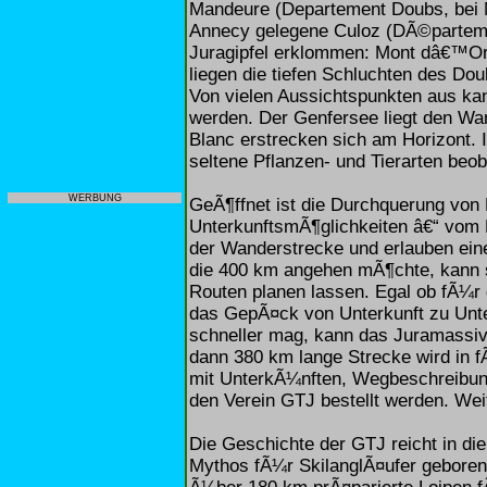
Mandeure (Departement Doubs, bei M
Annecy gelegene Culoz (DÃ©partemen
Juragipfel erklommen: Mont dâ€™Or,
liegen die tiefen Schluchten des Do
Von vielen Aussichtspunkten aus k
werden. Der Genfersee liegt den Wa
Blanc erstrecken sich am Horizont. 
seltene Pflanzen- und Tierarten beo
WERBUNG
GeÃ¶ffnet ist die Durchquerung von
UnterkunftsmÃ¶glichkeiten â€“ vom 
der Wanderstrecke und erlauben ein
die 400 km angehen mÃ¶chte, kann si
Routen planen lassen. Egal ob fÃ¼r 
das GepÃ¤ck von Unterkunft zu Unte
schneller mag, kann das Juramassiv
dann 380 km lange Strecke wird in 
mit UnterkÃ¼nften, Wegbeschreibu
den Verein GTJ bestellt werden. Weit
Die Geschichte der GTJ reicht in d
Mythos fÃ¼r SkilanglÃ¤ufer geboren